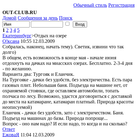
Обычный стиль
Регистрация
OUT-CLUB.RU
Домой
Сообщения за день
Поиск
1
2
3
4
5
Екатеринбург
>Отдых на озере
О!ксана
10:55 12.03.2009
Собралась, наконец, начать тему). Светик, извини что так
долго)
В общем, есть возможность в конце мая - начале июня
отдохнуть на дачках на миасских озерах. Бесплатно. 2-3-4 дня
- по желанию.
Варианта два: Тургояк и Еланчик.
На Тургояке - дачки без удобств, без электричества. Есть пара
газовых плит. Небольшая баня. Подъезда на машине нет, от
охраняемой стоянки, где оставляем автомобили, топать
полчаса по лесу. Возможно, удастся договориться с доставкой
до места на катамаране, катамаран платный. Природа красоты
неописуемой)
Еланчик - дачки без удобств, зато с электричеством. Баня.
Подъезд на машинах до базы. Природа попроще...
Вопрос - оно нам надо? И если надо, то когда и на сколько?
Ответ
ЕжоваЯ
11:04 12.03.2009