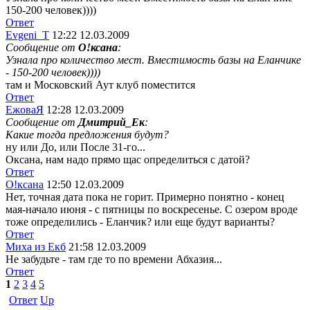
150-200 человек))))
Ответ
Evgeni_T
12:22 12.03.2009
Сообщение от
О!ксана
:
Узнала про количество мест. Вместимость базы на Еланчике
- 150-200 человек))))
там и Московский Аут клуб поместится
Ответ
ЕжоваЯ
12:28 12.03.2009
Сообщение от
Дмитрий_Ек
:
Какие тогда предложения будут?
ну или До, или После 31-го...
Оксана, нам надо прямо щас определиться с датой?
Ответ
О!ксана
12:50 12.03.2009
Нет, точная дата пока не горит. Примерно понятно - конец
мая-начало июня - с пятницы по воскресенье. С озером вроде
тоже определились - Еланчик? или еще будут варианты?
Ответ
Миха из Екб
21:58 12.03.2009
Не забудьте - там где то по времени Абхазия...
Ответ
1
2
3
4
5
Ответ
Up