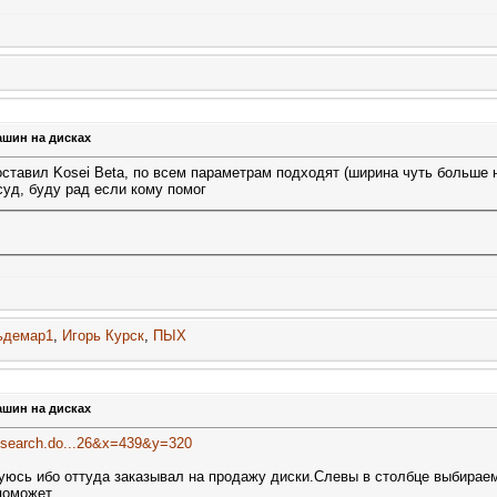
ашин на дисках
оставил Kosei Beta, по всем параметрам подходят (ширина чуть больше 
суд, буду рад если кому помог
ьдемар1
,
Игорь Курск
,
ПЫХ
ашин на дисках
s/search.do...26&x=439&y=320
уюсь ибо оттуда заказывал на продажу диски.Слевы в столбце выбирае
поможет.