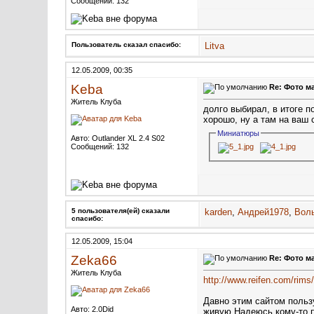
Сообщений: 132
Пользователь сказал cпасибо:
Litva
12.05.2009, 00:35
Keba
Re: Фото м
Житель Клуба
долго выбирал, в итоге п
хорошо, ну а там на ваш 
Миниатюры
Авто: Outlander XL 2.4 S02
Сообщений: 132
5 пользователя(ей) сказали
karden
,
Андрей1978
,
Вол
cпасибо:
12.05.2009, 15:04
Zeka66
Re: Фото м
Житель Клуба
http://www.reifen.com/rim
Давно этим сайтом польз
Авто: 2.0Did
живую.Надеюсь кому-то 