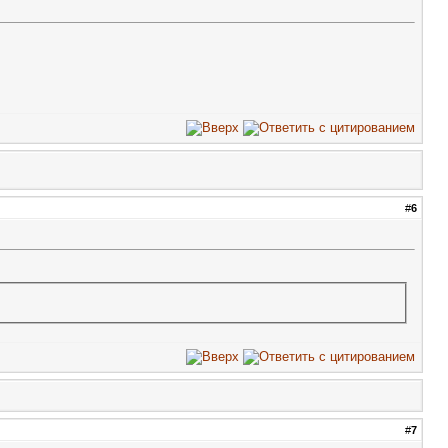
#
6
#
7