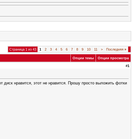
Страница 1 из 43
1
2
3
4
5
6
7
8
9
10
11
>
Последняя
»
Опции темы
Опции просмотра
#
1
от диск нравится, этот не нравится. Прошу просто выложить фотки