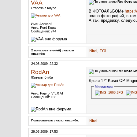
VAA
Re: Фото м
Старожил Клуба
В ФОТОАЛЬБОМе
https:
полно фотографий, в том
А так, предвижу, следующ
Имя: Алексей
Авто: Ford Kuga
Сообщений: 744
2 пользователя(ей) сказали
Niral
,
TOL
cпасибо:
24.03.2009, 22:32
RodAn
Re: Фото м
Житель Клуба
Диски 17" Kosei OP Mag
Миниатюры
Авто: Pajero IV 3.0 AT
Сообщений: 166
Пользователь сказал cпасибо:
Niral
29.03.2009, 17:53