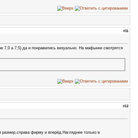
#
11
не 7,0 а 7,5) да и понравились визуально. На мафынке смотрятся
#
12
м размер,справа фирму и вперёд.Нагляднее только в