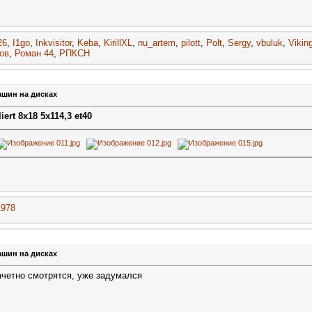
26
,
I1go
,
Inkvisitor
,
Keba
,
KirillXL
,
nu_artem
,
pilott
,
Polt
,
Sergy
,
vbuluk
,
Vikin
ов
,
Роман 44
,
РПКСН
ашин на дисках
ert 8x18 5x114,3 et40
1978
ашин на дисках
ачетно смотрятся, уже задумался