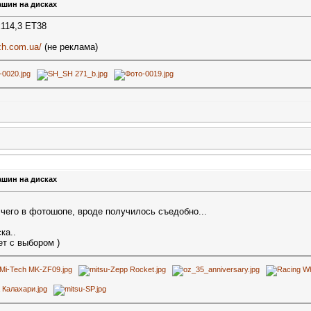
ашин на дисках
114,3 ET38
zh.com.ua/
(не реклама)
ашин на дисках
 чего в фотошопе, вроде получилось съедобно...
ка..
т с выбором )