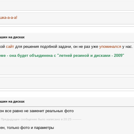
шка-а-а-а!
ашин на дисках
кой
сайт
для решения подобной задачи, он не раз уже
упоминался
у нас.
ме - она будет объединена с "летней резиной и дисками - 2009"
ашин на дисках
 он все равно не заменит реальных фото
----- Предыдущее сообщение было написано в 20:25 ----------
жен, только фото и параметры