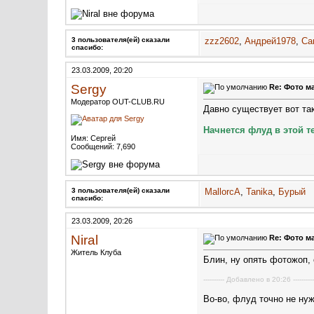
3 пользователя(ей) сказали
zzz2602
,
Андрей1978
,
Са
cпасибо:
23.03.2009, 20:20
Sergy
Re: Фото м
Модератор OUT-CLUB.RU
Давно существует вот та
Начнется флуд в этой те
Имя: Сергей
Сообщений: 7,690
3 пользователя(ей) сказали
MallorcA
,
Tanika
,
Бурый
cпасибо:
23.03.2009, 20:26
Niral
Re: Фото м
Житель Клуба
Блин, ну опять фотожоп,
---------- Добавлено в 20:26 -----
Во-во, флуд точно не ну