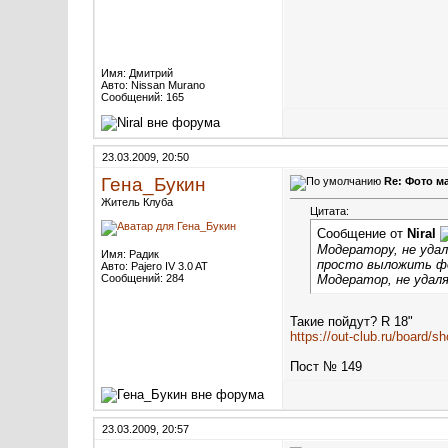
Имя: Дмитрий
Авто: Nissan Murano
Сообщений: 165
23.03.2009, 20:50
Гена_Букин
Re: Фото м
Житель Клуба
Цитата:
Сообщение от
Niral
Модератору, не уда
Имя: Радик
просто выложить фо
Авто: Pajero IV 3.0 AT
Сообщений: 284
Модератор, не удаля
Такие пойдут? R 18"
https://out-club.ru/board
Пост № 149
23.03.2009, 20:57