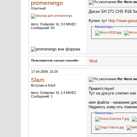
promenergo
Re: Фото м
Опытный
Диски SH 271 CHS R16 5x
Купил тут
http://www.gara
Авто: Outlander XL 3.0 MIVEC
Миниатюры
Сообщений: 93
Пользователь сказал cпасибо:
Niral
17.04.2009, 15:29
Slam
Re: Фото м
Вступаю в Клуб
Приветствую!
Авто: Outlander XL 2.4 MIVEC
Тут на досуге слепил кое
Сообщений: 1
имя файла - название дис
Надеюсь кому-нть поможе
Миниатюры