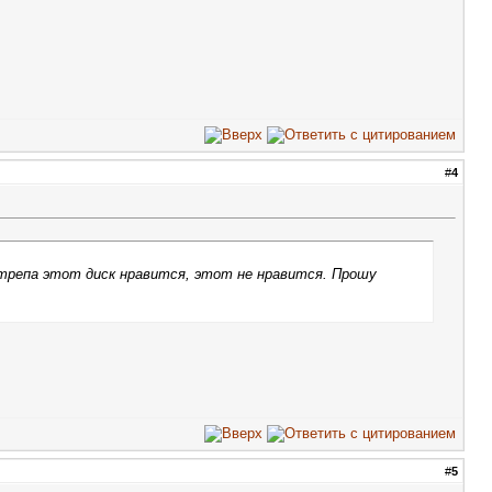
#
4
 трепа этот диск нравится, этот не нравится. Прошу
#
5