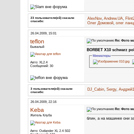
23 пользователя(ей) сказали
AlexNov
,
Andrew.UA
,
Flint
cпасибо:
Олег Домовой
,
олег ланц
26.04.2009, 15:01
teflon
Re: Фото м
Бывалый
BORBET X10 schwarz poli
Миниатюры
Авто: XL2.4
Сообщений: 30
3 пользователя(ей) сказали
DJ_Cabin
,
Sergy
,
Андрей
cпасибо:
26.04.2009, 22:16
Keba
Re: Фото м
Житель Клуба
блин, а на машинке они з
Авто: Outlander XL 2.4 S02