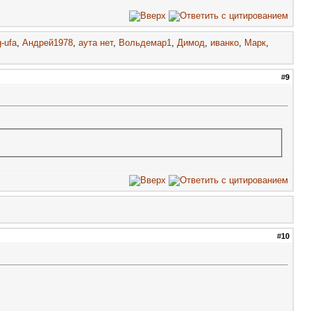
g-ufa
,
Андрей1978
,
аута нет
,
Вольдемар1
,
Димод
,
иванко
,
Марк
,
#
9
#
10