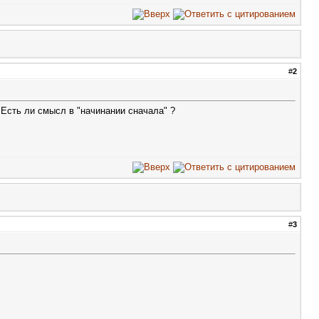
#
2
 Есть ли смысл в "начинании сначала" ?
#
3