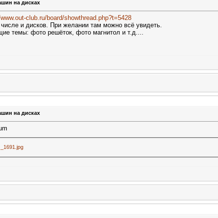
ашин на дисках
//www.out-club.ru/board/showthread.php?t=5428
 числе и дисков. При желании там можно всё увидеть.
ие темы: фото решёток, фото магнитол и т.д....
ашин на дисках
num