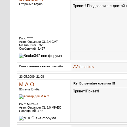
Старожил Клуба
Привет! Поздравляю с достой
Имя: *****
Авто: Outlander XL 2,4 CVT;
Nissan Xtrail T32
Сообщений: 3,457
Пользователь сказал cпасибо:
AVolchenkov
23.05.2009, 21:08
М А О
Re: Встречайте новичка !!!
Житель Клуба
Привет!
Привет!
Имя: Михаил
Авто: Outlander XL 3.0 MIVEC
Сообщений: 479