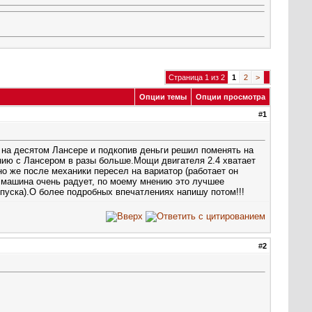
Страница 1 из 2
1
2
>
Опции темы
Опции просмотра
#
1
ил на десятом Лансере и подкопив деньги решил поменять на
нию с Лансером в разы больше.Мощи двигателя 2.4 хватает
о же после механики пересел на вариатор (работает он
с машина очень радует, по моему мнению это лучшее
пуска).О более подробных впечатлениях напишу потом!!!
#
2