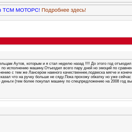
9 в ТСМ МОТОРС!
Подробнее здесь!
ельцам Аутов, которым и я стал неделю назад
!!!! До этого год отъезд
 по исполнению машину.Отъездил всего пару дней но эмоций по сравне
нению с тем же Лансером намного качественнее,подвеска мягче и конечн
сказал что на ручку больше не сяду.Пока прохожу обкатку но уже сейча
е деньги (тем более покупал машину по спецпредложению на 2008 год вы