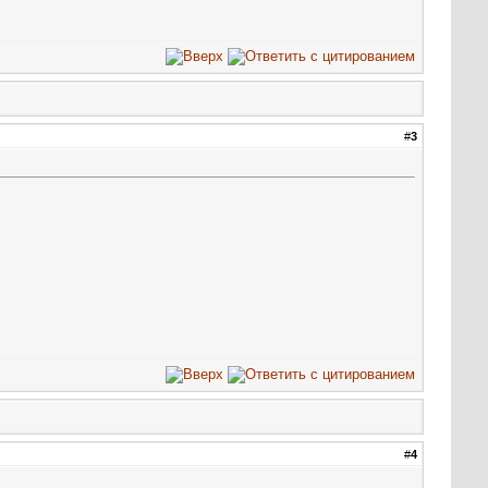
#
3
#
4