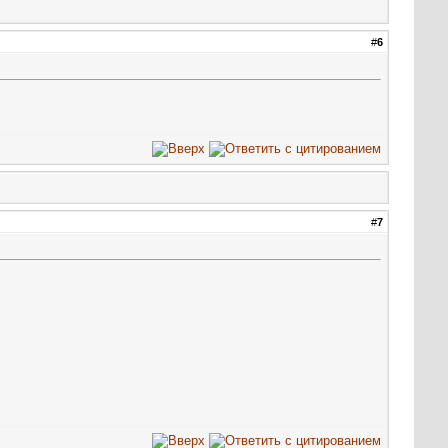
#
6
#
7