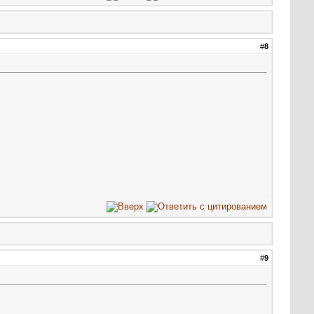
#
8
#
9