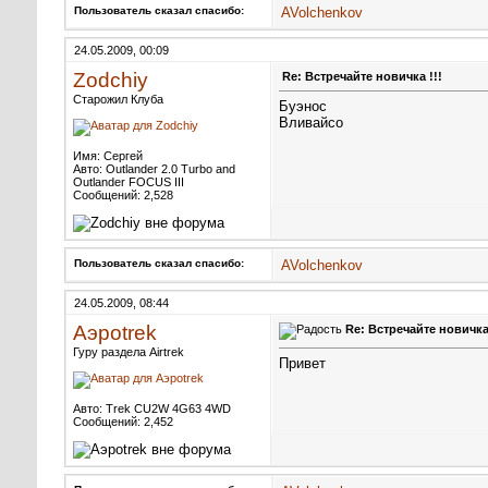
Пользователь сказал cпасибо:
AVolchenkov
24.05.2009, 00:09
Zodchiy
Re: Встречайте новичка !!!
Старожил Клуба
Буэнос
Вливайсо
Имя: Сергей
Авто: Outlander 2.0 Тurbo and
Outlander FOСUS III
Сообщений: 2,528
Пользователь сказал cпасибо:
AVolchenkov
24.05.2009, 08:44
Аэроtrek
Re: Встречайте новичка 
Гуру раздела Airtrek
Привет
Авто: Trek CU2W 4G63 4WD
Сообщений: 2,452