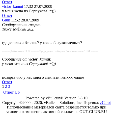
Ответ
victor_kamui
17:32 27.07.2009
у меня жена из Серпухова! =)))
Ответ
Gluk
11:52 28.07.2009
Сообщение от
некрас
:
Тоже зелёный 282.
где детальки берешь? у кого обслуживаешься?
---------- Добавлено в 11:52 ---------- Предыдущее сообщение было написано в 11:51 ----------
Сообщение от
victor_kamui
:
у меня жена из Серпухова! =)))
поздравляю у нас много симпатичныххх мадам
Ответ
1
2
3
Ответ
Up
Powered by vBulletin® Version 3.8.10
Copyright ©2000 - 2026, vBulletin Solutions, Inc. Перевод:
zCarot
Использование материалов сайта разрешается только при
условии размещения активной ссылки на OUT-CLUB.RU