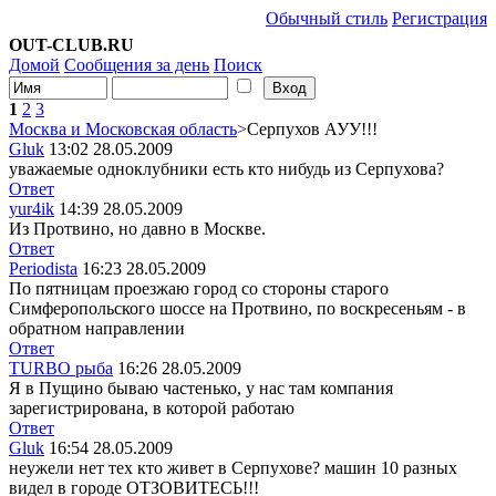
Обычный стиль
Регистрация
OUT-CLUB.RU
Домой
Сообщения за день
Поиск
1
2
3
Москва и Московская область
>Серпухов АУУ!!!
Gluk
13:02 28.05.2009
уважаемые одноклубники есть кто нибудь из Серпухова?
Ответ
yur4ik
14:39 28.05.2009
Из Протвино, но давно в Москве.
Ответ
Periodista
16:23 28.05.2009
По пятницам проезжаю город со стороны старого
Симферопольского шоссе на Протвино, по воскресеньям - в
обратном направлении
Ответ
TURBO рыба
16:26 28.05.2009
Я в Пущино бываю частенько, у нас там компания
зарегистрирована, в которой работаю
Ответ
Gluk
16:54 28.05.2009
неужели нет тех кто живет в Серпухове? машин 10 разных
видел в городе ОТЗОВИТЕСЬ!!!