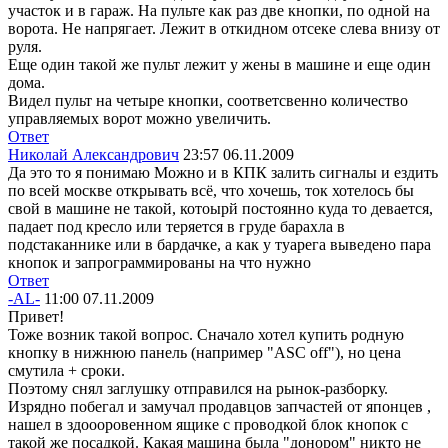
участок и в гараж. На пульте как раз две кнопки, по одной на
ворота. Не напрягает. Лежит в откидном отсеке слева внизу от
руля.
Еще один такой же пульт лежит у жены в машине и еще один
дома.
Видел пульт на четыре кнопки, соответсвенно количество
управляемых ворот можно увеличить.
Ответ
Николай Александрович
23:57 06.11.2009
Да это то я понимаю
Можно и в КПК залить сигналы и ездить
по всей москве открывать всё, что хочешь, ток хотелось бы
свой в машине не такой, котоырй постоянно куда то девается,
падает под кресло или теряется в груде барахла в
подстаканнике или в бардачке, а как у туарега выведено пара
кнопок и запрограммированы на что нужно
Ответ
-AL-
11:00 07.11.2009
Привет!
Тоже возник такой вопрос. Сначало хотел купить родную
кнопку в нижнюю панель (например "ASC off"), но цена
смутила + сроки.
Поэтому снял заглушку отправился на рынок-разборку.
Изрядно побегал и замучал продавцов запчастей от японцев
,
нашел в здоооровенном ящике с проводкой блок кнопок с
такой же посадкой. Какая машина была "донором" никто не