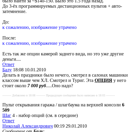
было найти за ~$140-150. Было это 1.5 года назад.
До 3-ёх программируемых дистанционных пультов + авто-
затемнение.
До:
к сожалению, изображение утрачено
После:
к сожалению, изображение утрачено
Есть так же опции камерой заднего вида, но это уже другие
деньги....
Ответ
Балу
18:08 10.01.2010
Делать в праздники было нечего, смотрел в салонах машинки
классом выше чем ХЛ. Смотрел и Туриг. Эта
ОПЦИЯ
у него
стоит около
7 000 руб
.....Оно надо?
---------- Добавлено в 18:08 ---------- Предыдущее сообщение было написано в 18:03 ----------
Пульт открывания гаража / шлагбаума на верхней консоли
6
509
Шаг
4 - набор опций (см. в середине)
Ответ
Николай Александрович
00:19 29.01.2010
Сообщение от
Балу
: