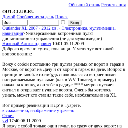
Обычный стиль
Регистрация
OUT-CLUB.RU
Домой
Сообщения за день
Поиск
Outlander XL 2007 - 2012 г.в. - Электроника, мультимедиа,
навигация
>Универсальный встроенный пульт
дистанционного управления (не для мультимедии)
Николай Александрович
10:01 05.11.2009
Доброго времени суток, товарищи. У меня тут вот какой
вопрос возник:
Вожу с собой постоянно три пульта разных от ворот в гараж в
Москве, от ворот на Дачу и от ворот в гараж на даче. Вопрос в
принципе такой: кто-нибудь сталкивался со встроенными
настраиваемыми пультами (как в WV Touareg, к примеру)
нажал на кнопку, а он тебе в радиус **** метров пускает
сигнал и открывает нужные ворота. Очень бы хотелось
узнать, может кто ставил такие себе, необязательно на XL.
Вот пример реализации ПДУ в Туареге.
к сожалению, изображение утрачено
Ответ
yvl
17:40 06.11.2009
Я вожу с собой только один пульт, но сразу от двух ворот: на