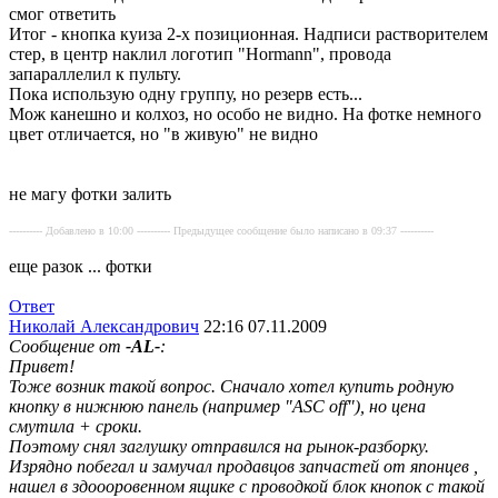
смог ответить
Итог - кнопка куиза 2-х позиционная. Надписи растворителем
стер, в центр наклил логотип "Hormann", провода
запараллелил к пульту.
Пока использую одну группу, но резерв есть...
Мож канешно и колхоз, но особо не видно. На фотке немного
цвет отличается, но "в живую" не видно
не магу фотки залить
---------- Добавлено в 10:00 ---------- Предыдущее сообщение было написано в 09:37 ----------
еще разок ... фотки
Ответ
Николай Александрович
22:16 07.11.2009
Сообщение от
-AL-
:
Привет!
Тоже возник такой вопрос. Сначало хотел купить родную
кнопку в нижнюю панель (например "ASC off"), но цена
смутила + сроки.
Поэтому снял заглушку отправился на рынок-разборку.
Изрядно побегал и замучал продавцов запчастей от японцев
,
нашел в здоооровенном ящике с проводкой блок кнопок с такой