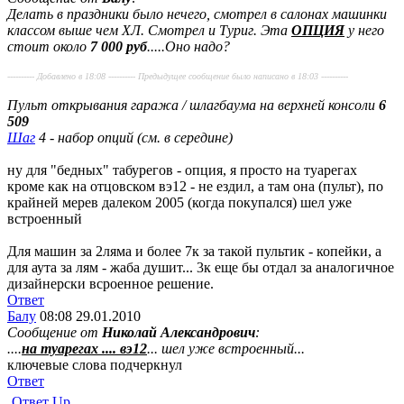
Делать в праздники было нечего, смотрел в салонах машинки
классом выше чем ХЛ. Смотрел и Туриг. Эта
ОПЦИЯ
у него
стоит около
7 000 руб
.....Оно надо?
---------- Добавлено в 18:08 ---------- Предыдущее сообщение было написано в 18:03 ----------
Пульт открывания гаража / шлагбаума на верхней консоли
6
509
Шаг
4 - набор опций (см. в середине)
ну для "бедных" табурегов - опция, я просто на туарегах
кроме как на отцовском вэ12 - не ездил, а там она (пульт), по
крайней мерев далеком 2005 (когда покупался) шел уже
встроенный
Для машин за 2ляма и более 7к за такой пультик - копейки, а
для аута за лям - жаба душит... 3к еще бы отдал за аналогичное
дизайнерски всроенное решение.
Ответ
Балу
08:08 29.01.2010
Сообщение от
Николай Александрович
:
....
на туарегах .... вэ12
... шел уже встроенный
...
ключевые слова подчеркнул
Ответ
Ответ
Up