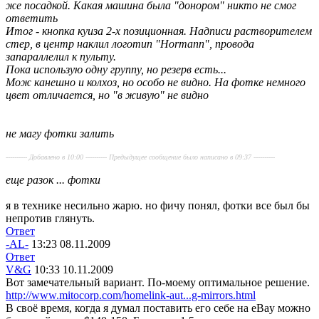
же посадкой. Какая машина была "донором" никто не смог
ответить
Итог - кнопка куиза 2-х позиционная. Надписи растворителем
стер, в центр наклил логотип "Hormann", провода
запараллелил к пульту.
Пока использую одну группу, но резерв есть...
Мож канешно и колхоз, но особо не видно. На фотке немного
цвет отличается, но "в живую" не видно
не магу фотки залить
---------- Добавлено в 10:00 ---------- Предыдущее сообщение было написано в 09:37 ----------
еще разок ... фотки
я в технике несильно жарю. но фичу понял, фотки все был бы
непротив глянуть.
Ответ
-AL-
13:23 08.11.2009
Ответ
V&G
10:33 10.11.2009
Вот замечательный вариант. По-моему оптимальное решение.
http://www.mitocorp.com/homelink-aut...g-mirrors.html
В своё время, когда я думал поставить его себе на eBay можно