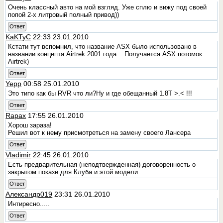
Очень классный авто на мой взгляд. Уже сплю и вижу под своей
попой 2-х литровый полный привод))
Ответ
KaKTyC
22:33 23.01.2010
Кстати тут вспомнил, что название ASX было использовано в
названии концепта Airtrek 2001 года... Получается ASX потомок
Airtrek)
Ответ
Yepp
00:58 25.01.2010
Это типо как бы RVR что ли?Ну и где обещанный 1.8T >.< !!!
Ответ
Rapax
17:55 26.01.2010
Хорош зараза!
Решил вот к нему присмотреться на замену своего Лансера
Ответ
Vladimir
22:45 26.01.2010
Есть предварительная (неподтвержденная) договоренность о
закрытом показе для Клуба и этой модели
Ответ
Александр019
23:31 26.01.2010
Интиресно.....
Ответ