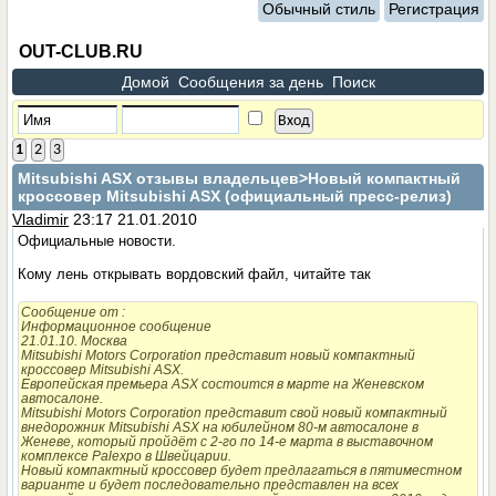
Обычный стиль
Регистрация
OUT-CLUB.RU
Домой
Сообщения за день
Поиск
1
2
3
Mitsubishi ASX отзывы владельцев
>Новый компактный
кроссовер Mitsubishi ASX (официальный пресс-релиз)
Vladimir
23:17 21.01.2010
Официальные новости.
Кому лень открывать вордовский файл, читайте так
Сообщение от
:
Информационное сообщение
21.01.10. Москва
Mitsubishi Motors Corporation представит новый компактный
кроссовер Mitsubishi ASX.
Европейская премьера ASX состоится в марте на Женевском
автосалоне.
Mitsubishi Motors Corporation представит свой новый компактный
внедорожник Mitsubishi ASX на юбилейном 80-м автосалоне в
Женеве, который пройдёт с 2-го по 14-е марта в выставочном
комплексе Palexpo в Швейцарии.
Новый компактный кроссовер будет предлагаться в пятиместном
варианте и будет последовательно представлен на всех