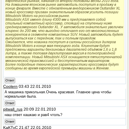
европейских рынках, начиная со второй половины весны 2010 года.
На домашнем японском рынке автомобиль поступит в продажу в
конце февраля. Вместе с обновлённым внедорожником Outlander XL
новый кроссовер призван значительным образом усилить позиции
Mitsubishi Motors на российском рынке.
Mitsubishi ASX имеет длину 4300 мм и представляет собой
стильный компактный кроссовер, стоящий на ступеньку ниже
среднеразмерного Outlander XL. У автомобиля значительно увеличен
клиренс до 200 мм, что выгодно отличает его от многочисленных
конкурентов в сегменте компактных SUV. Новый автомобиль будет
выпускаться как с передним, так и полным приводом.
Ожидается, что новинка поступит в салоны российских дилеров
Mitsubishi Motors в конце мая текущего года. Клиентам будут
предложены варианты бензиновых двигателей объёмом 1,6 и 1,8
литра, а также топовая двухлитровая версия в полноприводной
комплектации. Новый Mitsubishi ASX оснащается пятиступенчатой
механической трансмиссией и бесступенчатым вариатором.
Более подробные технические характеристики кроссовера будут
сообщены во время европейской премьеры машины в Женеве.
Ответ
Coolern
03:43 22.01.2010
А машинка прикольная.Очень красивая. Главное цена чтобы
нормальная была.
Ответ
pitwall_rus
20:09 22.01.2010
наш ответ кашкаю и рав4 чтоль?
Ответ
KaKTyC
21:47 22.01.2010