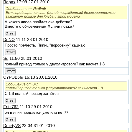
Rapax
17:09 27.01.2010
Сообщение от
Vladimir
:
Есть предварительная (неподтвержденная) договоренность о
закрытом показе для Клуба и этой модели
А какого числа пройдет сиё действо?
Вместе с обновленным XL или позже?
Ответ
Dr.NO
11:11 28.01.2010
Просто прелесть. Пипнц "поросенку" кашкаю.
Ответ
Sr.
11:50 28.01.2010
полный привод только у двухлитрового? как насчет 1.8
Ответ
CYPOBbIu
15:13 28.01.2010
Сообщение от
Sr.
:
полный привод только у двухлитрового? как насчет 1.8
C 1,8 полный привод загнётся
Ответ
Fritz762
11:10 29.01.2010
он в япии продается уже или нет??
Ответ
DmirtyVS
23:04 31.01.2010