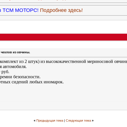
9 в ТСМ МОТОРС!
Подробнее здесь!
 чехлов из овчины.
омплект из 2 штук) из высококачественной мериносовой овчины
я автомобиля.
 руб.
 ремни безопасности.
артных сидений любых иномарок.
«
Предыдущая тема
|
Следующая тема
»