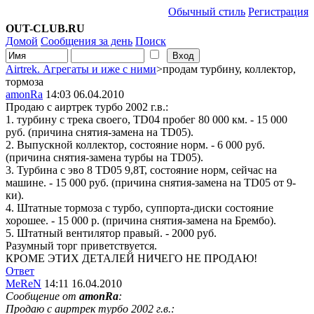
Обычный стиль
Регистрация
OUT-CLUB.RU
Домой
Сообщения за день
Поиск
Airtrek. Агрегаты и иже с ними
>продам турбину, коллектор,
тормоза
amonRa
14:03 06.04.2010
Продаю с аиртрек турбо 2002 г.в.:
1. турбину с трека своего, TD04 пробег 80 000 км. - 15 000
руб. (причина снятия-замена на TD05).
2. Выпускной коллектор, состояние норм. - 6 000 руб.
(причина снятия-замена турбы на TD05).
3. Турбина с эво 8 TD05 9,8Т, состояние норм, сейчас на
машине. - 15 000 руб. (причина снятия-замена на TD05 от 9-
ки).
4. Штатные тормоза с турбо, суппорта-диски состояние
хорошее. - 15 000 р. (причина снятия-замена на Брембо).
5. Штатный вентилятор правый. - 2000 руб.
Разумный торг приветствуется.
КРОМЕ ЭТИХ ДЕТАЛЕЙ НИЧЕГО НЕ ПРОДАЮ!
Ответ
MeReN
14:11 16.04.2010
Сообщение от
amonRa
:
Продаю с аиртрек турбо 2002 г.в.: