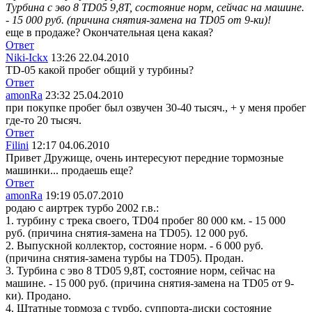
Турбина с эво 8 TD05 9,8Т, состояние норм, сейчас на машине.
- 15 000 руб. (причина снятия-замена на TD05 от 9-ки)!
еще в продаже? Окончательная цена какая?
Ответ
Niki-Ickx
13:26 22.04.2010
TD-05 какой пробег общий у турбины?
Ответ
amonRa
23:32 25.04.2010
при покупке пробег был озвучен 30-40 тысяч., + у меня пробег
где-то 20 тысяч.
Ответ
Filini
12:17 04.06.2010
Привет Дружище, очень интересуют передние тормозные
машинки... продаешь еще?
Ответ
amonRa
19:19 05.07.2010
родаю с аиртрек турбо 2002 г.в.:
1. турбину с трека своего, TD04 пробег 80 000 км. - 15 000
руб. (причина снятия-замена на TD05). 12 000 руб.
2. Выпускной коллектор, состояние норм. - 6 000 руб.
(причина снятия-замена турбы на TD05). Продан.
3. Турбина с эво 8 TD05 9,8Т, состояние норм, сейчас на
машине. - 15 000 руб. (причина снятия-замена на TD05 от 9-
ки). Продано.
4. Штатные тормоза с турбо, суппорта-диски состояние