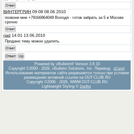
Ответ
ВИНТЕРГРИН
09:08 08.06.2010
позвони мне +79166864049 Володя - готов забрать за 5 в Москве
срочно
Ответ
riad
14:01 13.06.2010
Продано тему можно удалить.
Ответ
Ответ
Up
Powered by vBulletin® Version 3.8.10
Copyright ©2000 - 2026, vBulletin Solutions, Inc. Перевод:
zCarot
Использование материалов сайта разрешается только при условии
размещения активной ссылки на OUT-CLUB.RU
Copyright ©2006 - 2026, WWW.OUT-CLUB.RU
Lightweight Styling ©
Dartho