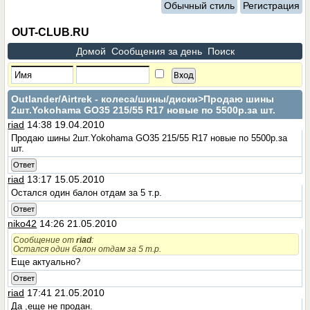
Обычный стиль
Регистрация
OUT-CLUB.RU
Домой
Сообщения за день
Поиск
Outlander/Airtrek - колеса/шины/диски
>Продаю шины
2шт.Yokohama GO35 215/55 R17 новые по 5500р.за шт.
riad
14:38 19.04.2010
Продаю шины 2шт.Yokohama GO35 215/55 R17 новые по 5500р.за
шт.
Ответ
riad
13:17 15.05.2010
Остался один балон отдам за 5 т.р.
Ответ
niko42
14:26 21.05.2010
Сообщение от
riad
:
Остался один балон отдам за 5 т.р.
Еще актуально?
Ответ
riad
17:41 21.05.2010
Да ,еще не продан.