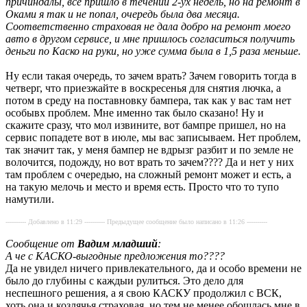
причиндалы, все пришло в течении 2-ух недель, но на ремонт в
Оками я так и не попал, очередь была два месяца.
Соответственно страховая не дала добро на ремонт моего
авто в другом сервисе, и мне пришлось согласиться получить
деньги по Каско на руки, но уже сумма была в 1,5 раза меньше.
Ну если такая очередь, то зачем врать? Зачем говорить тогда в
четверг, что приезжайте в воскресенья для снятия лючка, а
потом в среду на поставновку бампера, так как у вас там нет
особывх проблем. Мне именно так было сказано! Ну и
скажите сразу, что мол извините, вот бампре пришел, но на
сервис попадете вот в июле, мы вас записываем. Нет проблем,
так значит так, у меня бампер не вдрызг разбит и по земле не
волочится, подожду, но вот врать то зачем???? Да и нет у них
там проблем с очередью, на сложный ремонт может и есть, а
на такую мелочь и место и время есть. Просто что то тупо
намутили.
---------- Добавлено в 11:29 ---------- Предыдущее сообщение было написано в 11:26 ----------
Сообщение от
Вадим младший
:
А че с КАСКО-выгодные предложения то????
Да не увидел ничего привлекательного, да и особо времени не
было до глубины с каждыи рулиться. Это дело для
неспешного решения, а я свою КАСКУ продолжил с ВСК,
хоть она и козлячья страховая, но тем не менее обошлась мне в