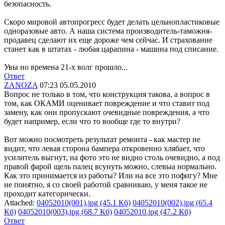
безопасность.
Скоро мировой автопрогресс будет делать цельнопластиковые
одноразовые авто. А наша система производитель-таможня-
продавец сделают их еще дороже чем сейчас. И страхование
станет как в штатах - любая царапина - машина под списание.
Увы но времена 21-х волг прошло...
Ответ
ZANOZA
07:23 05.05.2010
Вопрос не только в том, что конструкция такова, а вопрос в
том, как ОКАМИ оценивает повреждение и что ставит под
замену, как они пропускают очевидные повреждения, а что
будет например, если что то вообще где то внутри?
Вот можно посмотреть результат ремонта - как мастер не
видит, что левая сторона бампера откровенно хлябает, что
усилитель выгнут, на фото это не видно столь очевидно, а под
правой фарой щель палец всунуть можно, слевыа нормально.
Как это принимается из работы? Или на все это пофигу? Мне
не понятно, я со своей работой сравниваю, у меня такое не
проходит категорически.
Attached:
04052010(001).jpg (45.1 Кб)
04052010(002).jpg (65.4
Кб)
04052010(003).jpg (68.7 Кб)
04052010.jpg (47.2 Кб)
Ответ