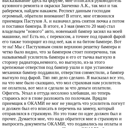
высказывание здесь на форуме, мне отписался руководитель
кузовного ремонта и окраски Заиченко А.К., так мол и так
раберемся, найдем накажем. Респект данным господам
огромный, обратили внимание! В итоге, мне отзвонился
приемщик Пастухов А. и назначил день снятия лючка а потом
и поставки бампера. В итоге, я 3 мая (вместо 20 мая) стал
владельцем "нового" авто, новенький бампер засиял на моей
машинке, но! Есть но, с перекосом, а точнее под правой фарой
его также топорщит из под неё, как и на битом бампере. Вот
те на! Мы с Пастуховым сняли верхнюю решетку бампера и
четко было видно, что за бампером стоит поперечина, так
называемый усилитель бампера и его от тычка выгнуло в
сторону радиатора,немного, но выгнуло, из-за этого
крепежные отверстия под бампер ушли и при установке
механики бампер поддавили, отверстия совместили, а бампер
выгнуло под фарой. Тяп ляп дело сделано. Я высказал все это,
на что мне было сказщано, что мол страховая нам усилитель
не оплатила, вот мол и сделали за что деньги оплатили.
Офигеть. Уехал я оттуда несолоно хлебавши, но теперь
стараюсь все в глове разложить по полочкам. Врядли
приемщик в ОКАМИ не мог не увидеть что усилитель погнут
и должен был его вписать в перечень на замену, который
отправлялся в страховую. Но это тоже по идее должен был и
прочее. Думается мне, что надо обратится мне в страховую и
выпросить документы ОКАМИ, что подавались на оплаты и