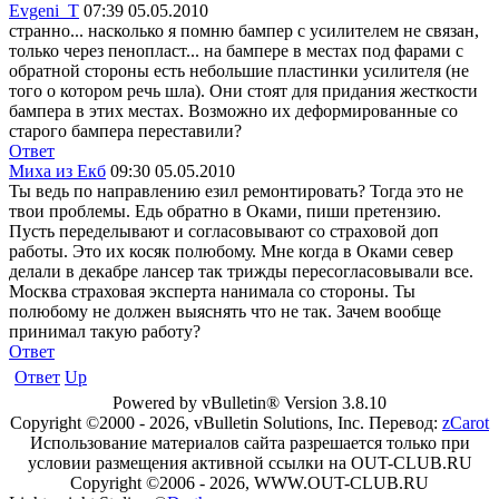
Evgeni_T
07:39 05.05.2010
странно... насколько я помню бампер с усилителем не связан,
только через пенопласт... на бампере в местах под фарами с
обратной стороны есть небольшие пластинки усилителя (не
того о котором речь шла). Они стоят для придания жесткости
бампера в этих местах. Возможно их деформированные со
старого бампера переставили?
Ответ
Миха из Екб
09:30 05.05.2010
Ты ведь по направлению езил ремонтировать? Тогда это не
твои проблемы. Едь обратно в Оками, пиши претензию.
Пусть переделывают и согласовывают со страховой доп
работы. Это их косяк полюбому. Мне когда в Оками север
делали в декабре лансер так трижды пересогласовывали все.
Москва страховая эксперта нанимала со стороны. Ты
полюбому не должен выяснять что не так. Зачем вообще
принимал такую работу?
Ответ
Ответ
Up
Powered by vBulletin® Version 3.8.10
Copyright ©2000 - 2026, vBulletin Solutions, Inc. Перевод:
zCarot
Использование материалов сайта разрешается только при
условии размещения активной ссылки на OUT-CLUB.RU
Copyright ©2006 - 2026, WWW.OUT-CLUB.RU