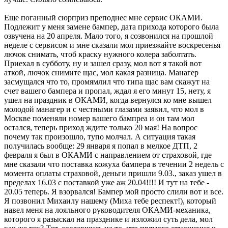
Еще поганный сюрприз преподнес мне сервис ОКАМИ.
Подлежит у меня замене бампер, дата прихода которого была
озвучена на 20 апреля. Мало того, я созвонился на прошлой
неделе с сервисом и мне сказали мол приезжайте воскресенья
лючок снимать, чтоб краску нужного колера заболтать.
Приехал в субботу, ну и зашел сразу, мол вот я такой вот
аткой, лючок снимите щас, мол какая разница. Манагер
засмущался что то, промямлил что типа щас вам скажут на
счет вашего бампера и пропал, ждал я его минут 15, нету, я
ушел на праздник в ОКАМИ, когда вернулся ко мне вышел
молодой манагер и с честными глазами заявил, что мол в
Москве поменяли номер вашего бампреа и он там мол
остался, теперь приход ждите только 20 мая! На вопрос
почему так произошло, тупо молчал. А ситуация такая
получилась вообще: 29 января я попал в мелкое ДТП, 2
февраля я был в ОКАМИ с направлением от страховой, где
мне сказали что поставка кожуха бампера в течении 2 недель с
момента оплаты страховой, деньги пришли 9.03., заказ ушел в
пределах 16.03 с поставкой уже аж 20.04!!!! И тут на тебе -
20.05 теперь. Я взорвался! Бампер мой просто слили вот и все.
Я позвонил Михаилу нашему (Миха тебе респект!), который
навел меня на лояльного руководителя ОКАМИ-механика,
которого я разыскал на празднике и изложил суть дела, мол