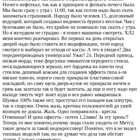
Ничего нефоткал, так как в принципе и фоткать нечего было.
Мы были сразу с утра с 11:00, так как потом надо было ехать
заниматься страховкой. Народу было человек 15, долговязый
ведущий, который создавал видимость бурного веселья. Чая с
булочками не было, что крайне не помешало так сказть с утра.
Но я желудком не страдаю - я пошел машинки смотреть. ХЛ2
меня конечно разочаровал. Во первых на день открытых
дверей надо было ставить все модификации, чтоб народ
смотрел и выбирал не отходя от кассы. А что я увидел? Два
переднеприводных универсала! Ужас! 2л. Передний привод,
низкая морда, теже форсунки омывателя переднего стекла,
нескладывающиеся зеркала, нет бардачка на панели под
стеклом, дешевый кожзам для создания эффекта типа а-ля
мягкие панели, пороги снизу прикрыли пластамассовой
накладкой, но саму щель дверь-кузов не прикрыли ничем и
грязь как залетала так и будет залетать, да еще и ногу надо при
выходе тянуть черт знает куда и все равно замараешься.
Шумки 100% также нет, простучал его пальцем как изнутри,
так и снаружи. Очень жаль, критика пользователей до ушей
японцев не дошла. Жаль. Одно понравилось - кресла.
Отменные! И цена офигеть - почти 1,2ляма! За эту хрень?!
Теперь то мне понятно,почему люди стали уходить от Митсу,
такие деньги за такой недокроссовер! Понятно, что я не видел
топовых моделей там, но не думаю что дела там обстоят
лучше. Сильно сомневаюсь.