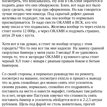
посмотреть, что вписывалось. Ну или в ОКАМИ обратится и
поднять доки что они обнаружили. Блин, вот надо все было
сразу сделать, еще тогда при оформлении. Но как говорится
лучше поздно чем никогда. Под скрытый дефект данная
железяка не подходит, так как она вообще то нормально
просматривается. Те надо свести ОКАМИ и ВСК, кто что
кому писал и что подавалась. Железяка вообще то через exist.ru
стоит почти 12 000р., а через ОКАМИ и подумать страшно,
штук 20 как с куста.
Хотя вот я так думаю, я стоит ли вообще огород с этим
городить? Что то они все так мне надоели
На замену сранной
скорлупки бампера у меня ушло 3 месяца! Я не удивляюсь
теперь то, что в загородке ОКАМИ у кузовного цеха стоит
черный ХЛ тоже с января с рваным правым боком и битым
бампером.
Со своей стороны, я перекопал руководство по ремонту,
посмотрел на машине, посмотрел exist.ru и пришел к выводу
что за день спокойных дел можно снять этот усилитель
своими руками, нормально, спокойно его подравнять и
поставить на место и навести марафет, глобально там работы
то и нет, незря мне Пастухов озвучил что стоимость снять
поставить бампер и усилитель обойдется всего в 2-2,5 штуки
рубликов. Щель под фарой не столь значительна, прогиб