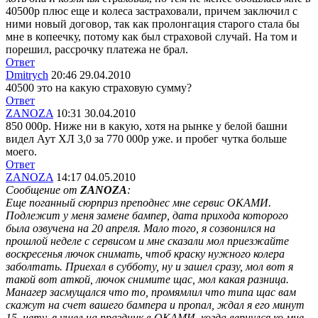
40500р плюс еще и колеса застраховали, причем заключил с
ними новый договор, так как пролонгация старого стала бы
мне в копеечку, потому как был страховой случай. На том и
порешил, рассрочку платежа не брал.
Ответ
Dmitrych
20:46 29.04.2010
40500 это на какую страховую сумму?
Ответ
ZANOZA
10:31 30.04.2010
850 000р. Ниже ни в какую, хотя на рынке у белой башни
видел Аут ХЛ 3,0 за 770 000р уже. и пробег чутка больше
моего.
Ответ
ZANOZA
14:17 04.05.2010
Сообщение от
ZANOZA
:
Еще поганный сюрприз преподнес мне сервис ОКАМИ.
Подлежит у меня замене бампер, дата прихода которого
была озвучена на 20 апреля. Мало того, я созвонился на
прошлой неделе с сервисом и мне сказали мол приезжайте
воскресенья лючок снимать, чтоб краску нужного колера
заболтать. Приехал в субботу, ну и зашел сразу, мол вот я
такой вот аткой, лючок снимите щас, мол какая разница.
Манагер засмущался что то, промямлил что типа щас вам
скажут на счет вашего бампера и пропал, ждал я его минут
15, нету, я ушел на праздник в ОКАМИ, когда вернулся ко мне