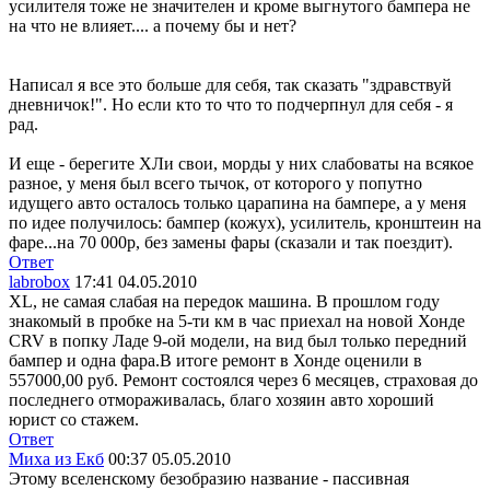
усилителя тоже не значителен и кроме выгнутого бампера не
на что не влияет.... а почему бы и нет?
Написал я все это больше для себя, так сказать "здравствуй
дневничок!". Но если кто то что то подчерпнул для себя - я
рад.
И еще - берегите ХЛи свои, морды у них слабоваты на всякое
разное, у меня был всего тычок, от которого у попутно
идущего авто осталось только царапина на бампере, а у меня
по идее получилось: бампер (кожух), усилитель, кронштеин на
фаре...на 70 000р, без замены фары (сказали и так поездит).
Ответ
labrobox
17:41 04.05.2010
XL, не самая слабая на передок машина. В прошлом году
знакомый в пробке на 5-ти км в час приехал на новой Хонде
CRV в попку Ладе 9-ой модели, на вид был только передний
бампер и одна фара.В итоге ремонт в Хонде оценили в
557000,00 руб. Ремонт состоялся через 6 месяцев, страховая до
последнего отмораживалась, благо хозяин авто хороший
юрист со стажем.
Ответ
Миха из Екб
00:37 05.05.2010
Этому вселенскому безобразию название - пассивная