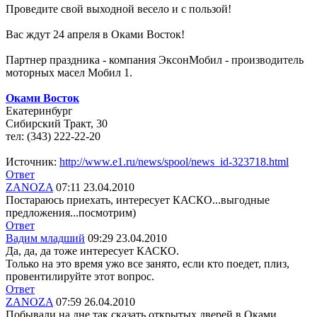
Проведите свой выходной весело и с пользой!
Вас ждут 24 апреля в Оками Восток!
Партнер праздника - компания ЭксонМобил - производитель
моторных масел Мобил 1.
Оками Восток
Екатеринбург
Сибирский Тракт, 30
тел: (343) 222-22-20
Источник:
http://www.e1.ru/news/spool/news_id-323718.html
Ответ
ZANOZA
07:11 23.04.2010
Постараюсь приехать, интересует КАСКО...выгодные
предложения...посмотрим
)
Ответ
Вадим младший
09:29 23.04.2010
Да, да, да тоже интересует КАСКО.
Только на это время ужо все занято, если кто поедет, плиз,
провентилируйте этот вопрос.
Ответ
ZANOZA
07:59 26.04.2010
Побывали на дне так сказать открытых дверей в Оками.