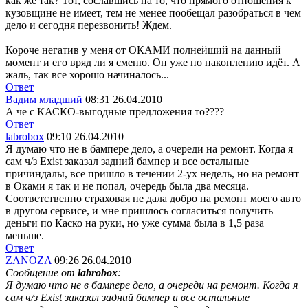
как же так? Тот, сославшись на то, что прямого отношения к
кузовщине не имеет, тем не менее пообещал разобраться в чем
дело и сегодня перезвонить! Ждем.
Короче негатив у меня от ОКАМИ полнейший на данный
момент и его вряд ли я сменю. Он уже по накоплению идёт. А
жаль, так все хорошо начиналось...
Ответ
Вадим младший
08:31 26.04.2010
А че с КАСКО-выгодные предложения то????
Ответ
labrobox
09:10 26.04.2010
Я думаю что не в бампере дело, а очереди на ремонт. Когда я
сам ч/з Exist заказал задний бампер и все остальные
причиндалы, все пришло в течении 2-ух недель, но на ремонт
в Оками я так и не попал, очередь была два месяца.
Соответственно страховая не дала добро на ремонт моего авто
в другом сервисе, и мне пришлось согласиться получить
деньги по Каско на руки, но уже сумма была в 1,5 раза
меньше.
Ответ
ZANOZA
09:26 26.04.2010
Сообщение от
labrobox
:
Я думаю что не в бампере дело, а очереди на ремонт. Когда я
сам ч/з Exist заказал задний бампер и все остальные