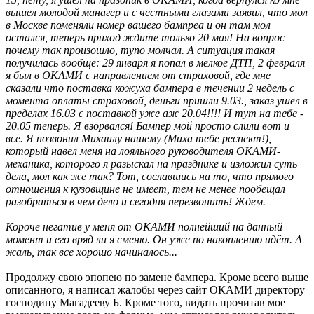
вышел молодой манагер и с честными глазами заявил, что мол
в Москве поменяли номер вашего бампреа и он там мол
остался, теперь приход ждите только 20 мая! На вопрос
почему так произошло, тупо молчал. А ситуация такая
получилась вообще: 29 января я попал в мелкое ДТП, 2 февраля
я был в ОКАМИ с направлением от страховой, где мне
сказали что поставка кожуха бампера в течении 2 недель с
момента оплаты страховой, деньги пришли 9.03., заказ ушел в
пределах 16.03 с поставкой уже аж 20.04!!!! И тут на тебе -
20.05 теперь. Я взорвался! Бампер мой просто слили вот и
все. Я позвонил Михаилу нашему (Миха тебе респект!),
который навел меня на лояльного руководителя ОКАМИ-
механика, которого я разыскал на празднике и изложил суть
дела, мол как же так? Тот, сославшись на то, что прямого
отношения к кузовщине не имеет, тем не менее пообещал
разобраться в чем дело и сегодня перезвонить! Ждем.
Короче негатив у меня от ОКАМИ полнейший на данный
момент и его вряд ли я сменю. Он уже по накоплению идёт. А
жаль, так все хорошо начиналось...
Продолжу свою эпопею по замене бампера. Кроме всего выше
описанного, я написал жалобы через сайт ОКАМИ директору
господину Магадееву Б. Кроме того, видать прочитав мое