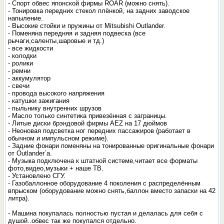
- Спорт обвес японской фирмы ROAR (можно снять).
- Тонировка передних стекол плёнкой, на задних заводское
напыление.
- Высокие стойки и пружины от Mitsubishi Outlander.
- Поменяна передняя и задняя подвеска (все
рычаги,саленты,шаровые и тд.)
- все жидкости
- колодки
- ролики
- ремни
- аккумулятор
- свечи
- провода высокого напряжения
- катушки зажигания
- пыльнику внутренних шрузов
- Масло только синтетика привезённая с заграницы.
- Литые диски брэндовой фирмы AEZ на 17 дюймов
- Неоновая подсветка ног передних пассажиров (работает в
обычном и импульсном режиме).
- Задние фонари поменяны на тонированные оригинальные фонари
от Outlander`a.
- Музыка подключена к штатной системе,читает все форматы
фото,видео,музыки + наше ТВ.
- Установлено СГУ.
- Газобаллонное оборудование 4 поколения с распределённым
впрыском (оборудование можно снять,баллон вместо запаски на 42
литра).
- Машина покупалась полностью пустая и делалась для себя с
душой..обвес так же покупался отдельно.