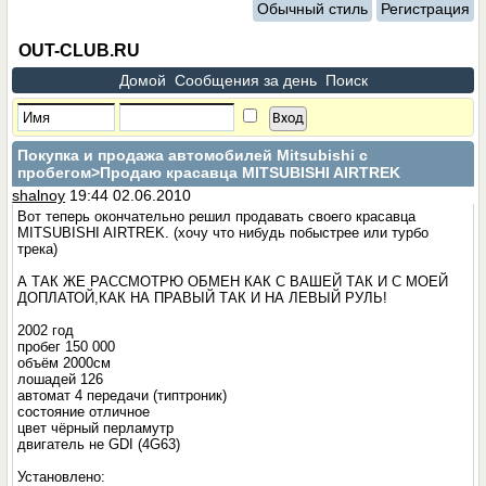
Обычный стиль
Регистрация
OUT-CLUB.RU
Домой
Сообщения за день
Поиск
Покупка и продажа автомобилей Mitsubishi с
пробегом
>Продаю красавца MITSUBISHI AIRTREK
shalnoy
19:44 02.06.2010
Вот теперь окончательно решил продавать своего красавца
MITSUBISHI AIRTREK. (хочу что нибудь побыстрее или турбо
трека)
А ТАК ЖЕ РАССМОТРЮ ОБМЕН КАК С ВАШЕЙ ТАК И С МОЕЙ
ДОПЛАТОЙ,КАК НА ПРАВЫЙ ТАК И НА ЛЕВЫЙ РУЛЬ!
2002 год
пробег 150 000
объём 2000см
лошадей 126
автомат 4 передачи (типтроник)
состояние отличное
цвет чёрный перламутр
двигатель не GDI (4G63)
Установлено: