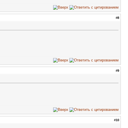
#
8
#
9
#
10