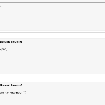
ь!
 Всем из Тюмени!
мрад.
 Всем из Тюмени!
ым начинанием!!)))