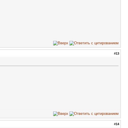
#
13
#
14