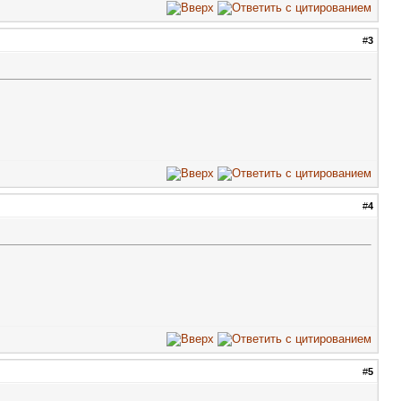
#
3
#
4
#
5