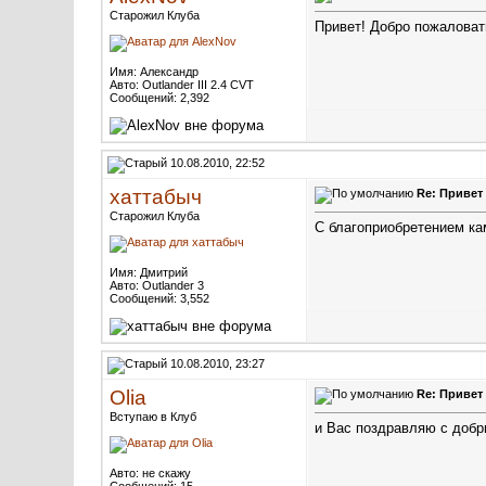
Старожил Клуба
Привет! Добро пожаловат
Имя: Александр
Авто: Outlander III 2.4 CVT
Сообщений: 2,392
10.08.2010, 22:52
хаттабыч
Re: Привет
Старожил Клуба
С благоприобретением ка
Имя: Дмитрий
Авто: Outlander 3
Сообщений: 3,552
10.08.2010, 23:27
Olia
Re: Привет
Вступаю в Клуб
и Вас поздравляю с добр
Авто: не скажу