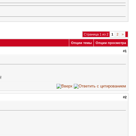
Страница 1 из 2
1
2
>
Опции темы
Опции просмотра
#
1
о!
#
2