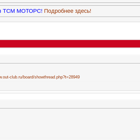
9 в ТСМ МОТОРС!
Подробнее здесь!
w.out-club.ru/board/showthread.php?t=28949