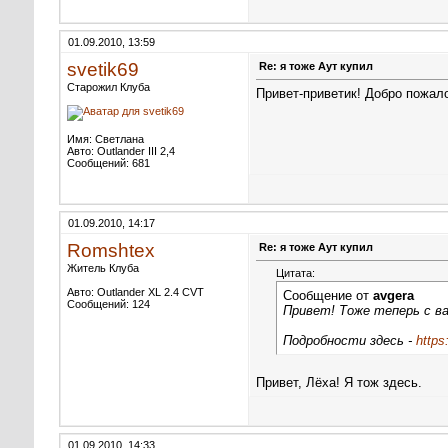
01.09.2010, 13:59
svetik69
Re: я тоже Аут купил
Старожил Клуба
Привет-приветик! Добро пожал
Имя: Светлана
Авто: Outlander III 2,4
Сообщений: 681
01.09.2010, 14:17
Romshtex
Re: я тоже Аут купил
Житель Клуба
Цитата:
Авто: Outlander XL 2.4 CVT
Сообщение от
avgera
Сообщений: 124
Привет! Тоже теперь с в
Подробности здесь -
https
Привет, Лёха! Я тож здесь.
01.09.2010, 14:33