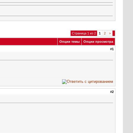
Страница 1 из 2
1
2
>
Опции темы
Опции просмотра
#
1
#
2