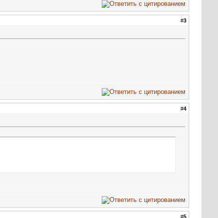
#
3
#
4
#
5