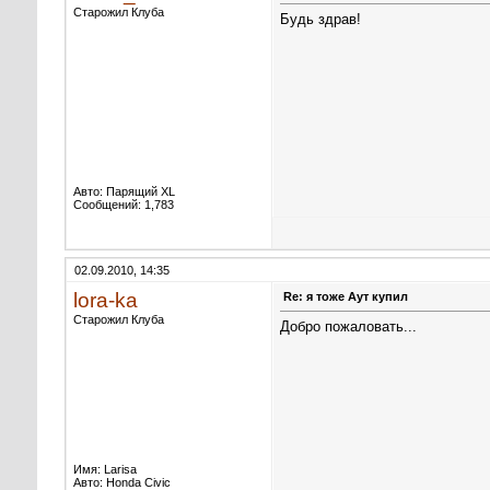
Старожил Клуба
Будь здрав!
Авто: Парящий XL
Сообщений: 1,783
02.09.2010, 14:35
lora-ka
Re: я тоже Аут купил
Старожил Клуба
Добро пожаловать...
Имя: Larisa
Авто: Honda Civic