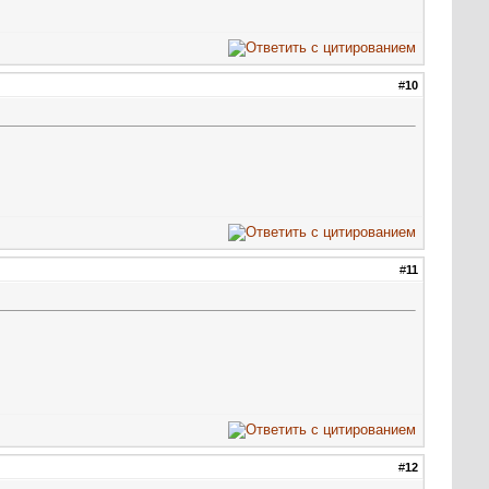
#
10
#
11
#
12