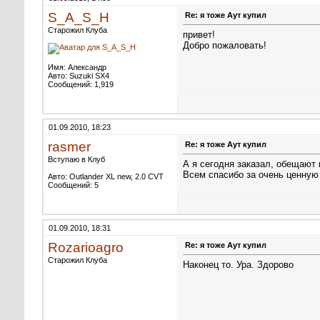
S_A_S_H
Re: я тоже Аут купил
Старожил Клуба
привет!
Добро пожаловать!
Имя: Александр
Авто: Suzuki SX4
Сообщений: 1,919
01.09.2010, 18:23
rasmer
Re: я тоже Аут купил
Вступаю в Клуб
А я сегодня заказал, обещают 
Всем спасибо за очень ценную
Авто: Outlander XL new, 2.0 CVT
Сообщений: 5
01.09.2010, 18:31
Rozarioagro
Re: я тоже Аут купил
Старожил Клуба
Наконец то. Ура. Здорово