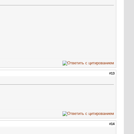
#
13
#
14