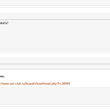
овать!
ами.
://www.out-club.ru/board/showthread.php?t=28949