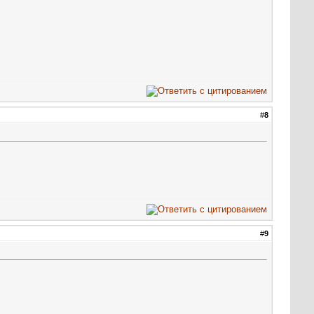
#
8
#
9