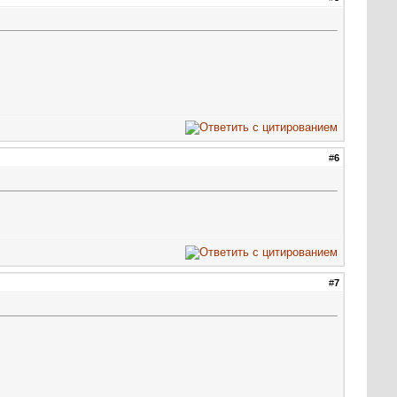
#
6
#
7