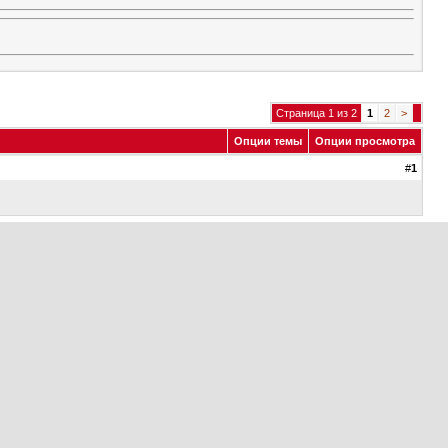
Страница 1 из 2
1
2
>
Опции темы
Опции просмотра
#
1