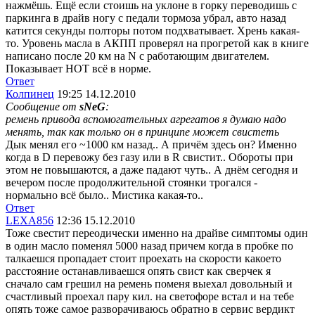
нажмёшь. Ещё если стоишь на уклоне в горку переводишь с
паркинга в драйв ногу с педали тормоза убрал, авто назад
катится секунды полторы потом подхватывает. Хрень какая-
то. Уровень масла в АКПП проверял на прогретой как в книге
написано после 20 км на N с работающим двигателем.
Показывает HOT всё в норме.
Ответ
Колпинец
19:25 14.12.2010
Сообщение от
sNeG
:
ремень привода вспомогательных агрегатов я думаю надо
менять, так как только он в принципе может свистеть
Дык менял его ~1000 км назад.. А причём здесь он? Именно
когда в D перевожу без газу или в R свистит.. Обороты при
этом не повышаются, а даже падают чуть.. А днём сегодня и
вечером после продолжительной стоянки трогался -
нормально всё было.. Мистика какая-то..
Ответ
LEXA856
12:36 15.12.2010
Тоже свестит переодически именно на драйве симптомы один
в один масло поменял 5000 назад причем когда в пробке по
талкаешся пропадает стоит проехать на скорости какоето
расстояние останавливаешся опять свист как сверчек я
сначало сам грешил на ремень поменя выехал довольный и
счастливый проехал пару кил. на светофоре встал и на тебе
опять тоже самое разворачиваюсь обратно в сервис вердикт