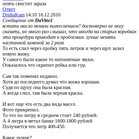
опять свистит зараза
Ответ
DruhaKam
14:10 16.12.2010
Сообщение от
DaVinci
:
кстати масло меняли вытеснением? достоверно не могу
сказать, но много раз слышал, что иногда на старых коробках
эта процедура приводит к проблемам. лучше менять
частичной заменой за 2 раза
То есть слил через пробку пять литров и через щуп залил
новую жижу.
У самого были какие то непонятные звуки.
Ооказалось что скрипит рейка или гур.
Сам так поменял недавно.
Хотя до последнего думал что жижа хорошая.
Судя по щупу она была красная.
А когда слил, там была черная краска.
И вот еще что есть два вида масел.
Фото прикрепил.
То что по литру в среднем стоит 240 рублей.
А 4 литра в метал банке 1600-1800 рублей
Получается что литр 400-450.
Какое лучше?