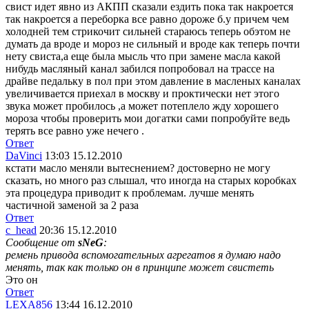
свист идет явно из АКПП сказали ездить пока так накроется
так накроется а переборка все равно дороже б.у причем чем
холодней тем стрикочит сильней стараюсь теперь обэтом не
думать да вроде и мороз не сильный и вроде как теперь почти
нету свиста,а еще была мысль что при замене масла какой
нибудь масляный канал забился попробовал на трассе на
драйве педальку в пол при этом давление в масленых каналах
увеличивается приехал в москву и проктически нет этого
звука может пробилось ,а может потеплело жду хорошего
мороза чтобы проверить мои догатки сами попробуйте ведь
терять все равно уже нечего
.
Ответ
DaVinci
13:03 15.12.2010
кстати масло меняли вытеснением? достоверно не могу
сказать, но много раз слышал, что иногда на старых коробках
эта процедура приводит к проблемам. лучше менять
частичной заменой за 2 раза
Ответ
c_head
20:36 15.12.2010
Сообщение от
sNeG
:
ремень привода вспомогательных агрегатов я думаю надо
менять, так как только он в принципе может свистеть
Это он
Ответ
LEXA856
13:44 16.12.2010