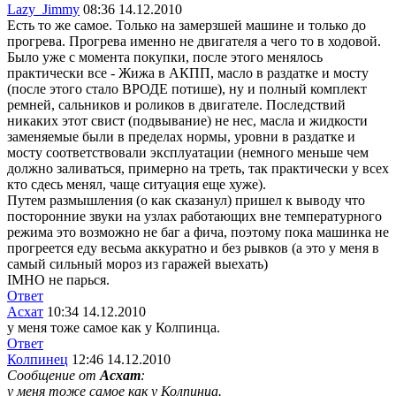
Lazy_Jimmy
08:36 14.12.2010
Есть то же самое. Только на замерзшей машине и только до
прогрева. Прогрева именно не двигателя а чего то в ходовой.
Было уже с момента покупки, после этого менялось
практически все - Жижа в АКПП, масло в раздатке и мосту
(после этого стало ВРОДЕ потише), ну и полный комплект
ремней, сальников и роликов в двигателе. Последствий
никаких этот свист (подвывание) не нес, масла и жидкости
заменяемые были в пределах нормы, уровни в раздатке и
мосту соответствовали эксплуатации (немного меньше чем
должно заливаться, примерно на треть, так практически у всех
кто сдесь менял, чаще ситуация еще хуже).
Путем размышления (о как сказанул) пришел к выводу что
посторонние звуки на узлах работающих вне температурного
режима это возможно не баг а фича, поэтому пока машинка не
прогреется еду весьма аккуратно и без рывков (а это у меня в
самый сильный мороз из гаражей выехать)
IMHO не парься.
Ответ
Асхат
10:34 14.12.2010
у меня тоже самое как у Колпинца.
Ответ
Колпинец
12:46 14.12.2010
Сообщение от
Асхат
:
у меня тоже самое как у Колпинца.