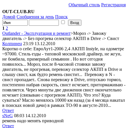
Обычный стиль
Регистрация
OUT-CLUB.RU
Домой
Сообщения за день
Поиск
1
2
Outlander - Эксплуатация и ремонт
>Мороз -> Завожу
двигатель -> Без прогрева селектор АКПП в Drive -> Свист
Колпинец
23:19 13.12.2010
Коротко о себе: ЕвроАут1-2006 2,4 АКПП Instyle, на одометре
~97000. Стиль езды - типовой московский драйвер, не жгун,
не бомбила, примерный семьянин
. Но вот сегодня
появилось... Мороз, после 8-часовой стоянки завожу
двигатель, не прогревая, перевожу селектор АКПП в Drive и
слышу свист, как будто ремень свистит...
Перевожу в N -
свист пропадает.. Снова перевожу в Drive, отпускаю тормоз,
постепенно набрав скорость, свист исчезает, притормаживаю -
появляется. Через минуты две движения свист окончательно
исчезает (связываю с прогревом АКПП). Что это? Куда
суваться? Масло менялось 10000 км назад (за 4 месяца накатал
в поисках новой дачи) в рамках ТО-90 в августе-2010...
Ответ
sNeG
08:03 14.12.2010
ремень надо менять приводной
Ответ