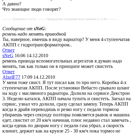
А давно?
Что знающие люди говорят?
---------- Добавлено в 12:52 ---------- Предыдущее сообщение было написано в 12:46 ----------
Сообщение от
sNeG
:
ремень надо менять приводной
Ты, наверное, имеешь в виду вариатор? У меня 4-ступенчатая
АКПП с гидротрансформатором..
Ответ
sNeG
16:06 14.12.2010
ремень привода вспомогательных агрегатов я думаю надо
менять, так как только он в принципе может свистеть
Ответ
AlxelF77
17:09 14.12.2010
У меня тоже свист. Я тут писал как то про него. Коробка 4-х
ступенчатая АКПП. После установки Вебасто срывало шланг
на ходу с маслянного радиатора. Долили на сервисе Декстрон
3. Неделю катался, АКПП начала тупить и свистеть. Заехал на
сервис, узнал что долили, сразу сделал замену. Теперь АКПП
когда в драйв переводишь и резко ногу с педали тормоза
убираешь через секунду полторы появляется рывок и машина
едет, свистит от 20 км/ч начиная, плюс недавно стал замечать ,
когда едешь по дворам ногу с педали газа убрал, а скорость
клинит, держит как на круизе 25 - 30 км/ч пока тормоз не