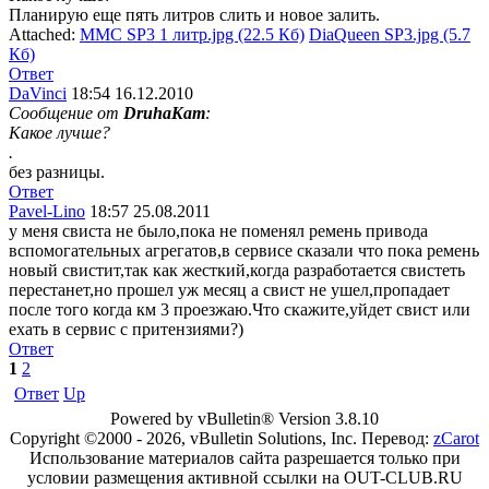
Планирую еще пять литров слить и новое залить.
Attached:
ММС SP3 1 литр.jpg (22.5 Кб)
DiaQueen SP3.jpg (5.7
Кб)
Ответ
DaVinci
18:54 16.12.2010
Сообщение от
DruhaKam
:
Какое лучше?
.
без разницы.
Ответ
Pavel-Lino
18:57 25.08.2011
у меня свиста не было,пока не поменял ремень привода
вспомогательных агрегатов,в сервисе сказали что пока ремень
новый свистит,так как жесткий,когда разработается свистеть
перестанет,но прошел уж месяц а свист не ушел,пропадает
после того когда км 3 проезжаю.Что скажите,уйдет свист или
ехать в сервис с притензиями?)
Ответ
1
2
Ответ
Up
Powered by vBulletin® Version 3.8.10
Copyright ©2000 - 2026, vBulletin Solutions, Inc. Перевод:
zCarot
Использование материалов сайта разрешается только при
условии размещения активной ссылки на OUT-CLUB.RU