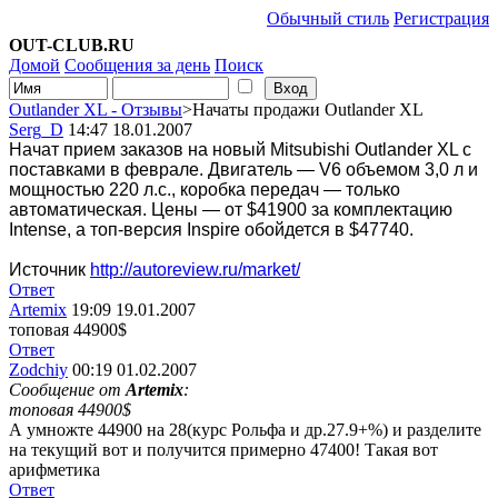
Обычный стиль
Регистрация
OUT-CLUB.RU
Домой
Сообщения за день
Поиск
Outlander XL - Отзывы
>Начаты продажи Outlander XL
Serg_D
14:47 18.01.2007
Начат прием заказов на новый Mitsubishi Outlander XL с
поставками в феврале. Двигатель — V6 объемом 3,0 л и
мощностью 220 л.с., коробка передач — только
автоматическая. Цены — от $41900 за комплектацию
Intense, а топ-версия Inspire обойдется в $47740.
Источник
http://autoreview.ru/market/
Ответ
Artemix
19:09 19.01.2007
топовая 44900$
Ответ
Zodchiy
00:19 01.02.2007
Сообщение от
Artemix
:
топовая 44900$
А умножте 44900 на 28(курс Рольфа и др.27.9+%) и разделите
на текущий вот и получится примерно 47400! Такая вот
арифметика
Ответ