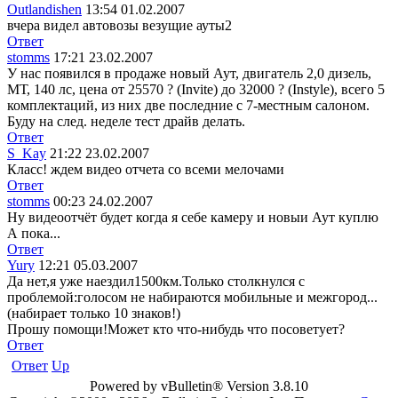
Outlandishen
13:54 01.02.2007
вчера видел автовозы везущие ауты2
Ответ
stomms
17:21 23.02.2007
У нас появился в продаже новый Аут, двигатель 2,0 дизель,
МТ, 140 лс, цена от 25570 ? (Invite) до 32000 ? (Instyle), всего 5
комплектаций, из них две последние с 7-местным салоном.
Буду на след. неделe тест драйв делать.
Ответ
S_Kay
21:22 23.02.2007
Класс! ждем видео отчета со всеми мелочами
Ответ
stomms
00:23 24.02.2007
Ну видеоотчёт будет когда я себе камеру и новыи Аут куплю
А пока...
Ответ
Yury
12:21 05.03.2007
Да нет,я уже наездил1500км.Только столкнулся с
проблемой:голосом не набираются мобильные и межгород...
(набирает только 10 знаков!)
Прошу помощи!Может кто что-нибудь что посоветует?
Ответ
Ответ
Up
Powered by vBulletin® Version 3.8.10