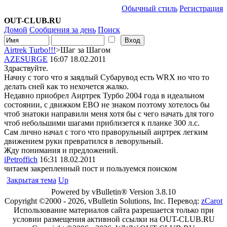
Обычный стиль
Регистрация
OUT-CLUB.RU
Домой
Сообщения за день
Поиск
Airtrek Turbo!!!
>Шаг за Шагом
AZESURGE
16:07 18.02.2011
Здраствуйте.
Начну с того что я заядлый Субарувод есть WRX но что то
делать сней как то нехочется жалко.
Недавно приобрел Аиртрек Турбо 2004 года в идеальном
состоянии, с движком ЕВО не знаком поэтому хотелось бы
чтоб знатоки направили меня хотя бы с чего начать для того
чтоб небольшими шагами приблизется к планке 300 л.с.
Сам лично начал с того что праворульный аиртрек легким
движением руки превратился в леворульный.
Жду понимания и предложений.
iPetroffich
16:31 18.02.2011
читаем закрепленный пост и пользуемся поиском
Закрытая тема
Up
Powered by vBulletin® Version 3.8.10
Copyright ©2000 - 2026, vBulletin Solutions, Inc. Перевод:
zCarot
Использование материалов сайта разрешается только при
условии размещения активной ссылки на OUT-CLUB.RU