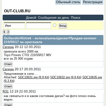
Обычный стиль
Регистрация
OUT-CLUB.RU
Домой
Сообщения за день
Поиск
1
2
Outlander/Airtrek - колеса/шины/диски
>Продам коплект
215/55/17 на оригинале
Cerega
20:12 12.03.2011
проехали всего 2000 км.
Toyo Proxes CT01 215/55R17 98V
все за 25 000 отдам.
Ответ
Cerega
20:17 20.03.2011
Предложение в силе....
Attached:
SDC10631.jpg (8.9 Кб)
SDC10632.jpg (9.9 Кб)
SDC10635.jpg
(9.3 Кб)
Ответ
R31
12:19 22.03.2011
как связаться и в каком состоянии диски? на фото плохо очень
видно.
Ответ