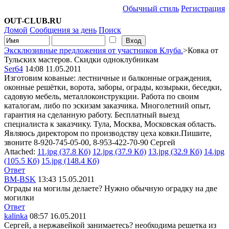
Обычный стиль
Регистрация
OUT-CLUB.RU
Домой
Сообщения за день
Поиск
Эксклюзивные предложения от участников Клуба.
>Ковка от
Тульских мастеров. Скидки одноклубникам
Ser64
14:08 11.05.2011
Изготовим кованые: лестничные и балконные ограждения,
оконные решётки, ворота, заборы, ограды, козырьки, беседки,
садовую мебель, металлоконструкции. Работа по своим
каталогам, либо по эскизам заказчика. Многолетний опыт,
гарантия на сделанную работу. Бесплатный выезд
специалиста к заказчику. Тула, Москва, Московская область.
Являюсь директором по производству цеха ковки.Пишите,
звоните 8-920-745-05-00, 8-953-422-70-90 Сергей
Attached:
11.jpg (37.8 Кб)
12.jpg (37.9 Кб)
13.jpg (32.9 Кб)
14.jpg
(105.5 Кб)
15.jpg (148.4 Кб)
Ответ
BM-BSK
13:43 15.05.2011
Ограды на могилы делаете? Нужно обычную оградку на две
могилки
Ответ
kalinka
08:57 16.05.2011
Сергей, а нержавейкой занимаетесь? необходима решетка из