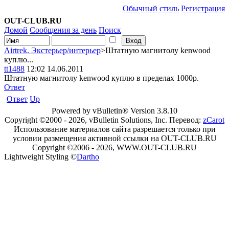
Обычный стиль
Регистрация
OUT-CLUB.RU
Домой
Сообщения за день
Поиск
Airtrek. Экстерьер/интерьер
>Штатную магнитолу kenwood
куплю...
tt1488
12:02 14.06.2011
Штатную магнитолу kenwood куплю в пределах 1000р.
Ответ
Ответ
Up
Powered by vBulletin® Version 3.8.10
Copyright ©2000 - 2026, vBulletin Solutions, Inc. Перевод:
zCarot
Использование материалов сайта разрешается только при
условии размещения активной ссылки на OUT-CLUB.RU
Copyright ©2006 - 2026, WWW.OUT-CLUB.RU
Lightweight Styling ©
Dartho