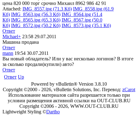
цена 820 000 торг срочно Михаил 8962 986 42 91
Attached:
IMG_8557.jpg (71.3 Кб)
IMG_8558.jpg (61.9
Кб)
IMG_8563.jpg (56.3 Кб)
IMG_8564.jpg (51.4
Кб)
IMG_8565.jpg (65.3 Кб)
IMG_8567.jpg (50.0
Кб)
IMG_8572.jpg (50.2 Кб)
IMG_8573.jpg (35.1 Кб)
Ответ
Michael+
23:58 29.07.2011
Машина продана
Ответ
mann
19:54 30.07.2011
Вы новый обладатель? Или у вас несколько логинов? В итоге
за сколько продали(купили) авто?
Ответ
Ответ
Up
Powered by vBulletin® Version 3.8.10
Copyright ©2000 - 2026, vBulletin Solutions, Inc. Перевод:
zCarot
Использование материалов сайта разрешается только при
условии размещения активной ссылки на OUT-CLUB.RU
Copyright ©2006 - 2026, WWW.OUT-CLUB.RU
Lightweight Styling ©
Dartho