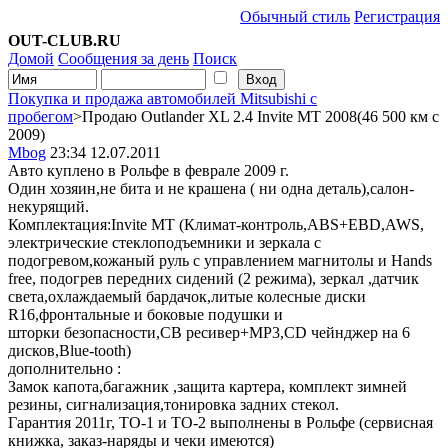
Обычный стиль
Регистрация
OUT-CLUB.RU
Домой
Сообщения за день
Поиск
Покупка и продажа автомобилей Mitsubishi с
пробегом
>Продаю Outlander XL 2.4 Invite MT 2008(46 500 км с
2009)
Mbog
23:34 12.07.2011
Авто куплено в Рольфе в феврале 2009 г.
Один хозяин,не бита и не крашена ( ни одна деталь),салон-
некурящий.
Комплектация:Invite МТ (Климат-контроль,ABS+EBD,AWS,
электрические стеклоподъемники и зеркала с
подогревом,кожаный руль с управлением магнитолы и Hands
free, подогрев передних сидений (2 режима), зеркал ,датчик
света,охлаждаемый бардачок,литые колесные диски
R16,фронтальные и боковые подушки и
шторки безопасности,СВ ресивер+MP3,СD чейнджер на 6
дисков,Blue-tooth)
дополнительно :
Замок капота,багажник ,защита картера, комплект зимней
резины, сигнализация,тонировка задних стекол.
Гарантия 2011г, ТО-1 и ТО-2 выполнены в Рольфе (сервисная
книжка, заказ-наряды и чеки имеются)