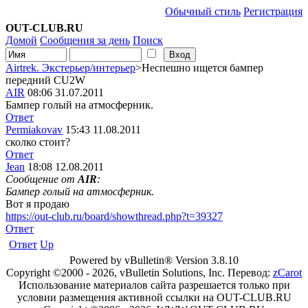
Обычный стиль
Регистрация
OUT-CLUB.RU
Домой
Сообщения за день
Поиск
Airtrek. Экстерьер/интерьер
>Неспешно ищется бампер
передний CU2W
AIR
08:06 31.07.2011
Бампер голый на атмосферник.
Ответ
Permiakovav
15:43 11.08.2011
сколко стоит?
Ответ
Jean
18:08 12.08.2011
Сообщение от
AIR
:
Бампер голый на атмосферник.
Вот я продаю
https://out-club.ru/board/showthread.php?t=39327
Ответ
Ответ
Up
Powered by vBulletin® Version 3.8.10
Copyright ©2000 - 2026, vBulletin Solutions, Inc. Перевод:
zCarot
Использование материалов сайта разрешается только при
условии размещения активной ссылки на OUT-CLUB.RU