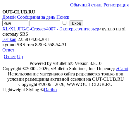
Обычный стиль
Регистрация
OUT-CLUB.RU
Домой
Сообщения за день
Поиск
XL/XL JFG/C-Crosser/4007 - Экстерьер/интерьер
>куплю на xl
систему SRS
lastikan
22:58 04.08.2011
куплю SRS .тел 8-903-558-54-31
Ответ
Ответ
Up
Powered by vBulletin® Version 3.8.10
Copyright ©2000 - 2026, vBulletin Solutions, Inc. Перевод:
zCarot
Использование материалов сайта разрешается только при
условии размещения активной ссылки на OUT-CLUB.RU
Copyright ©2006 - 2026, WWW.OUT-CLUB.RU
Lightweight Styling ©
Dartho