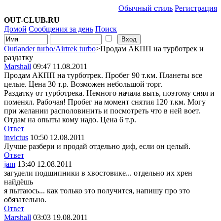
Обычный стиль
Регистрация
OUT-CLUB.RU
Домой
Сообщения за день
Поиск
Outlander turbo/Airtrek turbo
>Продам АКПП на турботрек и
раздатку
Marshall
09:47 11.08.2011
Продам АКПП на турботрек. Пробег 90 т.км. Планеты все
целые. Цена 30 т.р. Возможен небольшой торг.
Раздатку от турботрека. Немного начала выть, поэтому снял и
поменял. Рабочая! Пробег на момент снятия 120 т.км. Могу
при желании располовинить и посмотреть что в ней воет.
Отдам на опыты кому надо. Цена 6 т.р.
Ответ
invictus
10:50 12.08.2011
Лучше разбери и продай отдельно диф, если он целый.
Ответ
jam
13:40 12.08.2011
загудели подшипники в хвостовике... отдельно их хрен
найдёшь
я пытаюсь... как только это получится, напишу про это
обязательно.
Ответ
Marshall
03:03 19.08.2011