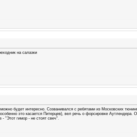
реходник на салазки
озможно будет интересно. Созванивался с ребятами из Московских тюнинг
 особенно это касается Питерцев), вел речь о форсировке Аутлендера. От
- "Этот гимор - не стоят свеч".