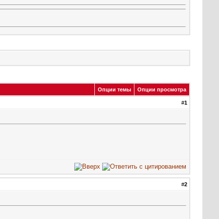
Опции темы
Опции просмотра
#
1
#
2