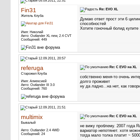
05.09.2011, 22:51
Fin31
Re: EVO XL
Житель Клуба
Думаю ответ прост эти 6 цили
способностей
Хотите гоночный болид купите
Имя: Николай
Авто: Outlander XL new, 2.4 CVT
Сообщений: 449
12.09.2011, 20:57
referuga
Re: С EVO на XL
Старожил Клуба
собственно меня-то очень инте
Имя: Алиексией
долго проживет
Авто: Outlander III 3.0
ну да ладно...на нет, как говори
Сообщений: 760
12.09.2011, 21:51
multimix
Re: С EVO на XL
Бывалый
не вижу проблему. 2007 года Ral
Авто: Outlander 2.4 4WD
вариатор непотянет. хотя мож
Сообщений: 24
тогда мало толка платит ~ 500