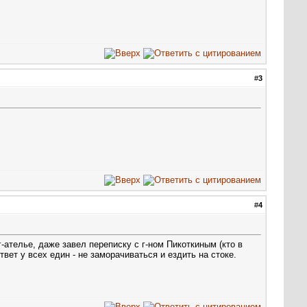
#
3
#
4
-ателье, даже завел переписку с г-ном Пикоткиным (кто в
вет у всех един - не заморачиваться и ездить на стоке.