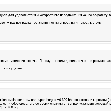
ндров для удовольствия и комфортного передвижения как по асфальту т
 эво
А раз нет вариантов значит нет ни спроса ни интереса к этому
ресует усиление коробки. Потому что если довольно часто в режиме раз
тся и суда нет...
liart evolander show car supercharged V6 300 bhp со стоковои коробкои (ч
но, если оборудоват его со всеми опциями от sonnax,установит хороший
0$ за +80 bhp