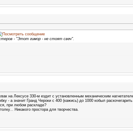
теров - "Этот гимор - не стоят свеч".
чувак на Лексусе 330-м ездит с установленным механическим нагнетателе
бку - а значит Гранд Чероки с 400 (кажись) до 1000 кобыл раскочегарит
ся, при любом раскладе?
олку... Никакого простора для творчества.