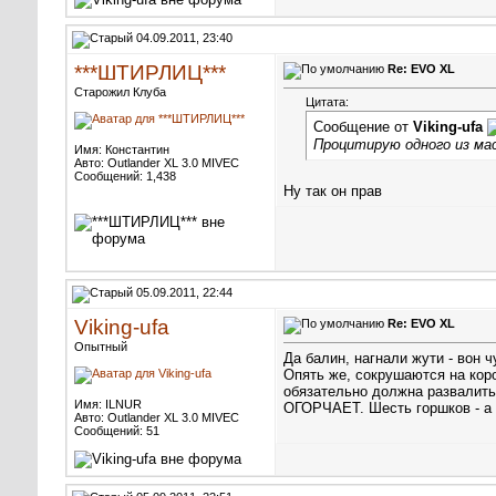
04.09.2011, 23:40
***ШТИРЛИЦ***
Re: EVO XL
Старожил Клуба
Цитата:
Сообщение от
Viking-ufa
Процитирую одного из мас
Имя: Константин
Авто: Outlander XL 3.0 MIVEC
Сообщений: 1,438
Ну так он прав
05.09.2011, 22:44
Viking-ufa
Re: EVO XL
Опытный
Да балин, нагнали жути - вон 
Опять же, сокрушаются на коро
обязательно должна развалить
Имя: ILNUR
ОГОРЧАЕТ. Шесть горшков - а т
Авто: Outlander XL 3.0 MIVEC
Сообщений: 51