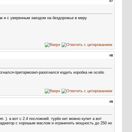
#
7
ак и с уверенным заездом на бездорожье в меру
#
8
огнался-притормозил-разогнался ездить коробка не особо
#
9
ип. ). а вот с 2.4 посложней. турбо кит можно купит а вот
 радиатор с хорошым маслом и ограничить мощность до 250 но