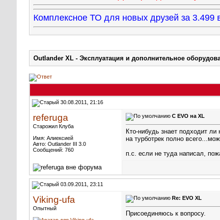
Комплексное ТО для новых друзей за 3.49
Outlander XL - Эксплуатация и дополнительное оборудов
30.08.2011, 21:16
referuga
С EVO на XL
Старожил Клуба
Кто-нибудь знает подходит ли 
Имя: Алиексией
на турботрек полно всего...м
Авто: Outlander III 3.0
Сообщений: 760
п.с. если не туда написал, по
03.09.2011, 23:11
Viking-ufa
Re: EVO XL
Опытный
Присоединяюсь к вопросу.