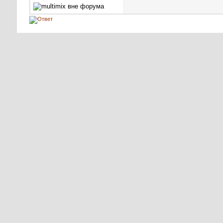
Ваши права в разделе
Вы
не можете
создавать новые темы
Вы
не можете
отвечать в темах
Вы
не можете
прикреплять вложения
Вы
не можете
редактировать свои сообщения
BB коды
Вкл.
Смайлы
Вкл.
[IMG]
код
Вкл.
HTML код
Выкл.
Правила форума
Использовани