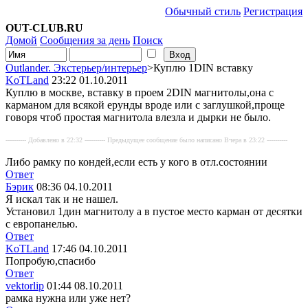
Обычный стиль
Регистрация
OUT-CLUB.RU
Домой
Сообщения за день
Поиск
Outlander. Экстерьер/интерьер
>Куплю 1DIN вставку
KoTLand
23:22 01.10.2011
Куплю в москве, вставку в проем 2DIN магнитолы,она с
карманом для всякой ерунды вроде или с заглушкой,проще
говоря чтоб простая магнитола влезла и дырки не было.
---------- Добавлено в 22:32 ---------- Предыдущее сообщение было написано Вчера в 23:22 ----------
Либо рамку по кондей,если есть у кого в отл.состоянии
Ответ
Бэрик
08:36 04.10.2011
Я искал так и не нашел.
Установил 1дин магнитолу а в пустое место карман от десятки
с европанелью.
Ответ
KoTLand
17:46 04.10.2011
Попробую,спасибо
Ответ
vektorlip
01:44 08.10.2011
рамка нужна или уже нет?