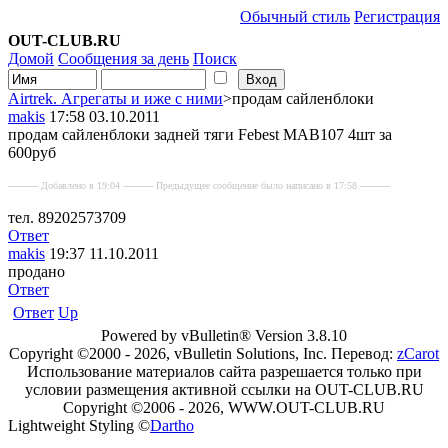
Обычный стиль
Регистрация
OUT-CLUB.RU
Домой
Сообщения за день
Поиск
Airtrek. Агрегаты и иже с ними
>продам сайленблоки
makis
17:58 03.10.2011
продам сайленблоки задней тяги Febest MAB107 4шт за
600руб
---------- Добавлено в 19:04 ---------- Предыдущее сообщение было написано в 17:58 ----------
тел. 89202573709
Ответ
makis
19:37 11.10.2011
продано
Ответ
Ответ
Up
Powered by vBulletin® Version 3.8.10
Copyright ©2000 - 2026, vBulletin Solutions, Inc. Перевод:
zCarot
Использование материалов сайта разрешается только при
условии размещения активной ссылки на OUT-CLUB.RU
Copyright ©2006 - 2026, WWW.OUT-CLUB.RU
Lightweight Styling ©
Dartho