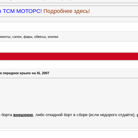
9 в ТСМ МОТОРС!
Подробнее здесь!
менты, салон, фары, обвесы, кнопки
е переднее крыло на XL 2007
о борта
внешнюю
, либо откидной борт в сборе (если недорого отдаёте),