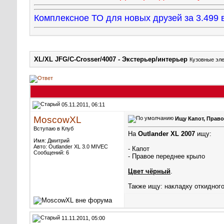
Комплексное ТО для новых друзей за 3.49
XL/XL JFG/C-Crosser/4007 - Экстерьер/интерьер
Кузовные эле
05.11.2011, 06:11
MoscowXL
Ищу Капот, Право
Вступаю в Клуб
На
Outlander XL 2007
ищу:
Имя: Дмитрий
Авто: Outlander XL 3.0 MIVEC
- Капот
Сообщений: 6
- Правое переднее крыло
Цвет чёрный
.
Также ищу: накладку откидног
11.11.2011, 05:00