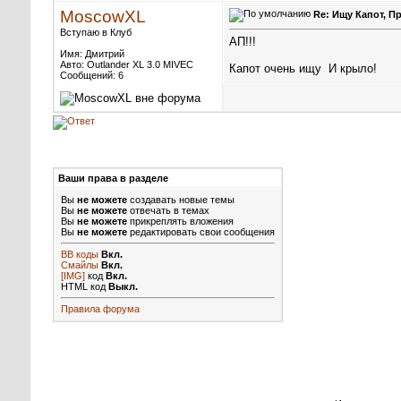
MoscowXL
Re: Ищу Капот, П
Вступаю в Клуб
АП!!!
Имя: Дмитрий
Авто: Outlander XL 3.0 MIVEC
Капот очень ищу
И крыло!
Сообщений: 6
Ваши права в разделе
Вы
не можете
создавать новые темы
Вы
не можете
отвечать в темах
Вы
не можете
прикреплять вложения
Вы
не можете
редактировать свои сообщения
BB коды
Вкл.
Смайлы
Вкл.
[IMG]
код
Вкл.
HTML код
Выкл.
Правила форума