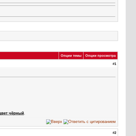
Опции темы
Опции просмотра
#
1
цвет чёрный
.
#
2