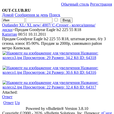
Обычный стиль
Регистрация
OUT-CLUB.RU
Домой
Сообщения за день
Поиск
Outlander XL/ XL new/ 4007/ C-Сrosser - колеса/шины/
диски
>Продам Goodyear Eagle ls2 225 55 R18
Капитан
00:51 10.11.2011
Продам Goodyear Eagle ls2 225 55 R18, штатная резин, б/у 3
сезона, износ 85-90%. Продам за 2000р, самовывоз район
метро Киевская.
Attached:
Ответ
Ответ
Up
Powered by vBulletin® Version 3.8.10
Copyright ©2000 - 2026, vBulletin Solutions, Inc. Перевод:
zCarot