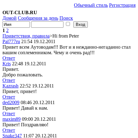
Обычный стиль
Регистрация
OUT-CLUB.RU
Домой
Сообщения за день
Поиск
1
2
Приветствия, правила
>Hi from Peter
Pal777ru
21:54 19.12.2011
Привет всем Аутоводам!!! Вот и я нежданно-негаданно стал
вашим соплеменником. Чему и очень рад!!!
Ответ
Kris
22:48 19.12.2011
Привет.
Добро пожаловать.
Ответ
Kazrash
22:52 19.12.2011
Привет, привет!
Ответ
ded2009
08:46 20.12.2011
Привет! Давай к нам.
Ответ
maxim89
09:00 20.12.2011
Привет!
Поздравляю!
Ответ
Snake347
11:07 20.12.2011