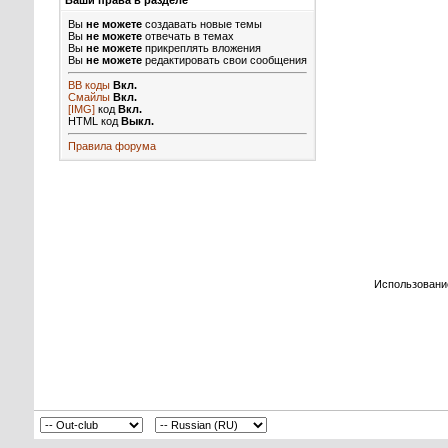
Ваши права в разделе
Вы
не можете
создавать новые темы
Вы
не можете
отвечать в темах
Вы
не можете
прикреплять вложения
Вы
не можете
редактировать свои сообщения
BB коды
Вкл.
Смайлы
Вкл.
[IMG]
код
Вкл.
HTML код
Выкл.
Правила форума
Использовани