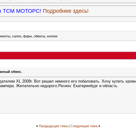
9 в ТСМ МОТОРС!
Подробнее здесь!
менты, салон, фары, обвесы, кнопки
анный обвес.
ателем XL 2008г. Вот решил немного его побаловать. Хочу купить хром
бампера. Желательно недорого.Регион: Екатеринбург и область.
«
Предыдущая тема
|
Следующая тема
»