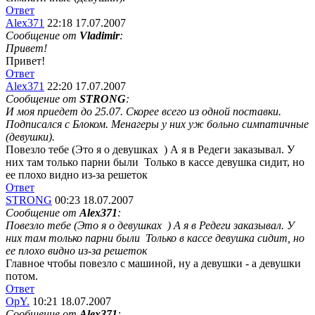
Ответ
Alex371
22:18 17.07.2007
Сообщение от
Vladimir
:
Привет!
Привет!
Ответ
Alex371
22:20 17.07.2007
Сообщение от
STRONG
:
И моя приедет до 25.07. Скорее всего из одной поставки.
Подписался с Блоком. Менагеры у них уж больно симпатичные
(девушки).
Повезло тебе (Это я о девушках
) А я в Редеги заказывал. У
них там только парни были
Только в кассе девушка сидит, но
ее плохо видно из-за решеток
Ответ
STRONG
00:23 18.07.2007
Сообщение от
Alex371
:
Повезло тебе (Это я о девушках
) А я в Редеги заказывал. У
них там только парни были
Только в кассе девушка сидит, но
ее плохо видно из-за решеток
Главное чтобы повезло с машиной, ну а девушки - а девушки
потом.
Ответ
OpY.
10:21 18.07.2007
Сообщение от
Alex371
: