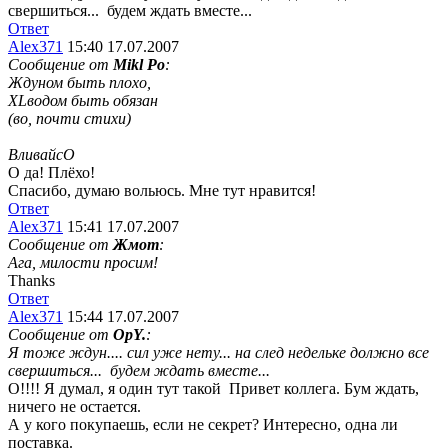
свершиться...
будем ждать вместе...
Ответ
Alex371
15:40 17.07.2007
Сообщение от
Mikl Po
:
Ждуном быть плохо,
XLводом быть обязан
(во, почти стихи)
ВливайсО
О да! Плёхо!
Спасибо, думаю вольюсь. Мне тут нравится!
Ответ
Alex371
15:41 17.07.2007
Сообщение от
Жмот
:
Ага, милости просим!
Thanks
Ответ
Alex371
15:44 17.07.2007
Сообщение от
OpY.
:
Я тоже ждун.... сил уже нету... на след недельке должно все
свершиться...
будем ждать вместе...
О!!!! Я думал, я один тут такой
Привет коллега. Бум ждать,
ничего не остается.
А у кого покупаешь, если не секрет? Интересно, одна ли
поставка.