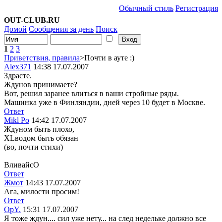
Обычный стиль
Регистрация
OUT-CLUB.RU
Домой
Сообщения за день
Поиск
1
2
3
Приветствия, правила
>Почти в ауте :)
Alex371
14:38 17.07.2007
Здрасте.
Ждунов принимаете?
Вот, решил заранее влиться в ваши стройные ряды.
Машинка уже в Финляндии, дней через 10 будет в Москве.
Ответ
Mikl Po
14:42 17.07.2007
Ждуном быть плохо,
XLводом быть обязан
(во, почти стихи)
ВливайсО
Ответ
Жмот
14:43 17.07.2007
Ага, милости просим!
Ответ
OpY.
15:31 17.07.2007
Я тоже ждун.... сил уже нету... на след недельке должно все