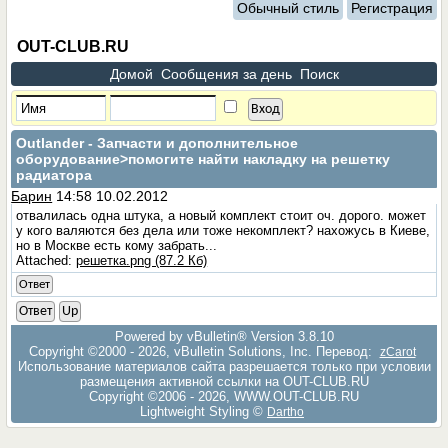
Обычный стиль
Регистрация
OUT-CLUB.RU
Домой
Сообщения за день
Поиск
Outlander - Запчасти и дополнительное
оборудование
>помогите найти накладку на решетку
радиатора
Барин
14:58 10.02.2012
отвалилась одна штука, а новый комплект стоит оч. дорого. может
у кого валяются без дела или тоже некомплект? нахожусь в Киеве,
но в Москве есть кому забрать...
Attached:
решетка.png (87.2 Кб)
Ответ
Ответ
Up
Powered by vBulletin® Version 3.8.10
Copyright ©2000 - 2026, vBulletin Solutions, Inc. Перевод:
zCarot
Использование материалов сайта разрешается только при условии
размещения активной ссылки на OUT-CLUB.RU
Copyright ©2006 - 2026, WWW.OUT-CLUB.RU
Lightweight Styling ©
Dartho