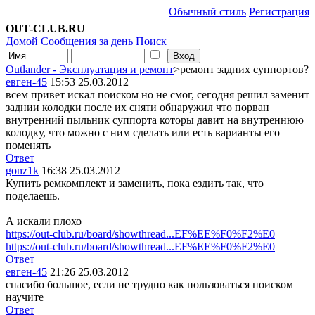
Обычный стиль
Регистрация
OUT-CLUB.RU
Домой
Сообщения за день
Поиск
Outlander - Эксплуатация и ремонт
>ремонт задних суппортов?
евген-45
15:53 25.03.2012
всем привет искал поиском но не смог, сегодня решил заменит
заднии колодки после их сняти обнаружил что порван
внутренний пыльник суппорта которы давит на внутреннюю
колодку, что можно с ним сделать или есть варианты его
поменять
Ответ
gonz1k
16:38 25.03.2012
Купить ремкомплект и заменить, пока ездить так, что
поделаешь.
А искали плохо
https://out-club.ru/board/showthread...EF%EE%F0%F2%E0
https://out-club.ru/board/showthread...EF%EE%F0%F2%E0
Ответ
евген-45
21:26 25.03.2012
спасибо большое, если не трудно как пользоваться поиском
научите
Ответ