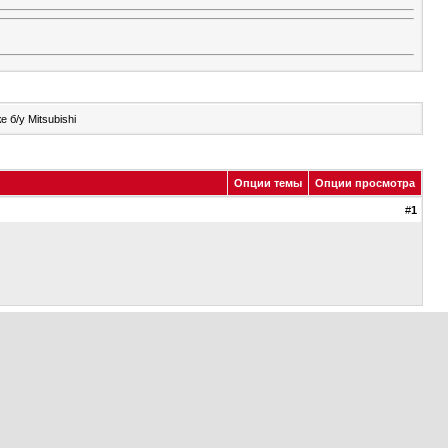
 б/у Mitsubishi
Опции темы
Опции просмотра
#
1