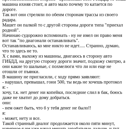
машина ихняя стоит, и авто мало почему то катается по
дороге.
Так вот они стреляли по обеим сторонам трассы из своего
радара.
Машет он палкой то с другой стороны дороги типа "приехал
родной".
Начинаю судорожно вспоминать - ну не имел он право меня
вот так "по диагонали останавливать".
Останавливаюсь, ко мне никто не идет..... Странно, думаю,
что то здесь не то.
Х с вами, выхожу из машины, двигаюсь в сторону авто
ГИБДД, на другую сторону дороги значит, подхожу смотрю, а
они какие то шальные, с похмелюги что ли или еще не
отошли от пъянки.
В машину не пригласили, с ходу прямо заявляют:
- нарушал, превышал, гони 500, ты ведь не хочешь протокол
я: -
хочу, т.к. нет денег ни копейки, последние слил в бак, боюсь
даже не хватит до дому добраться.
они:
- нем ожет быть, что б у тебя денег не было!!
я:
- может, нету и все.
Такой странный диалог продолжается около пяти минут,
наверное я им уже начал мешать зарабатываь дальше, и тут