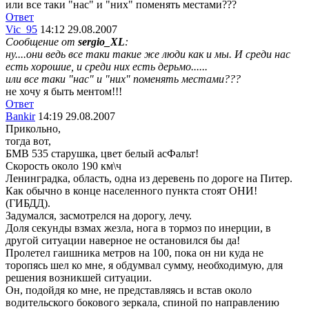
или все таки "нас" и "них" поменять местами???
Ответ
Vic_95
14:12 29.08.2007
Сообщение от
sergio_XL
:
ну....они ведь все таки такие же люди как и мы. И среди нас
есть хорошие, и среди них есть дерьмо......
или все таки "нас" и "них" поменять местами???
не хочу я быть ментом!!!
Ответ
Bankir
14:19 29.08.2007
Прикольно,
тогда вот,
БМВ 535 старушка, цвет белый асФальт!
Скорость около 190 км\ч
Ленинградка, область, одна из деревень по дороге на Питер.
Как обычно в конце населенного пункта стоят ОНИ!
(ГИБДД).
Задумался, засмотрелся на дорогу, лечу.
Доля секунды взмах жезла, нога в тормоз по инерции, в
другой ситуации наверное не остановился бы да!
Пролетел гаишника метров на 100, пока он ни куда не
торопясь шел ко мне, я обдумвал сумму, необходимую, для
решения возникшей ситуации.
Он, подойдя ко мне, не представляясь и встав около
водительского бокового зеркала, спиной по направлению