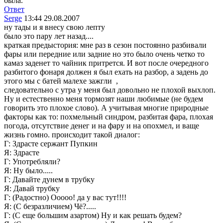
была.
Ответ
Serge
13:44 29.08.2007
ну тады и я внесу свою лепту
было это пару лет назад....
краткая предыстория: мне раз в сезон постоянно разбивали
фары или передние или задние но это было очень четко то
камаз заденет то чайник притрется. И вот после очередного
разбитого фонаря должен я был ехать на разбор, а задень до
этого мы с батей малехе зажгли
,
следовательно с утра у меня был довольно не плохой выхлоп.
Ну и естественно меня тормозят наши любимые (не будем
говорить это плохое слово). А учитывая многие природные
факторы как то: похмельный синдром, разбитая фара, плохая
погода, отсутствие денег и на фару и на опохмел, и ваще
жизнь гомно. происходит такой диалог:
Г: Здрасте сержант Пупкин
Я: Здрасте
Г: Употребляли?
Я: Ну было.....
Г: Давайте дунем в трубку
Я: Давай трубку
Г: (Радостно) Ооооо! да у вас тут!!!!
Я: (С безразличием) Чё?.....
Г: (С еще большим азартом) Ну и как решать будем?