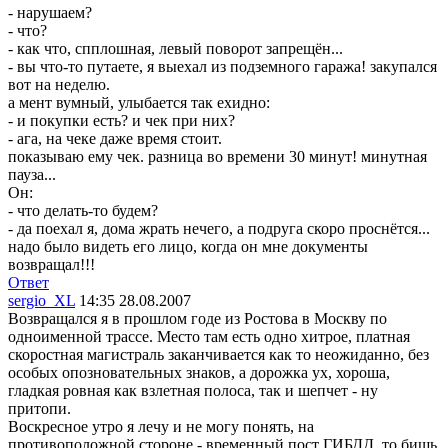
- нарушаем?
- что?
- как что, спплошная, левый поворот запрещён...
- вы что-то путаете, я выехал из подземного гаража! закупался
вот на неделю.
а мент вумный, улыбается так ехидно:
- и покупки есть? и чек при них?
- ага, на чеке даже время стоит.
показываю ему чек. разница во времени 30 минут! минутная
пауза...
Он:
- что делать-то будем?
- да поехал я, дома жрать нечего, а подруга скоро проснётся...
надо было видеть его лицо, когда он мне документы
возвращал!!!
Ответ
sergio_XL
14:35 28.08.2007
Возвращался я в прошлом годе из Ростова в Москву по
одноименной трассе. Meсто там есть одно хитрое, платная
скоростная магистраль заканчивается как то неожиданно, без
особых опозновательных знаков, а дорожка ух, хороша,
гладкая ровная как взлетная полоса, так и шепчет - ну
притопи.
Воскресное утро я лечу и не могу понять, на
противоположной стороне - временный пост ГИБДД, то бишь