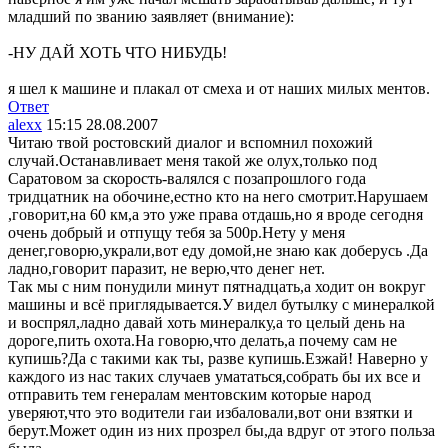
младший по званию заявляет (внимание):
-НУ ДАЙ ХОТЬ ЧТО НИБУДЬ!
я шел к машине и плакал от смеха и от наших милых ментов.
Ответ
alexx
15:15 28.08.2007
Читаю твой ростовский диалог и вспомнил похожий
случай.Останавливает меня такой же олух,только под
Саратовом за скорость-валялся с позапрошлого года
тридцатник на обочине,естно кто на него смотрит.Нарушаем
,говорит,на 60 км,а это уже права отдашь,но я вроде сегодня
очень добрый и отпущу тебя за 500р.Нету у меня
денег,говорю,украли,вот еду домой,не знаю как доберусь .Да
ладно,говорит паразит, не верю,что денег нет.
Так мы с ним понудили минут пятнадцать,а ходит он вокруг
машины и всё приглядывается.У видел бутылку с минералкой
и воспрял,ладно давай хоть минералку,а то целый день на
дороге,пить охота.На говорю,что делать,а почему сам не
купишь?Да с такими как ты, разве купишь.Езжай!
Наверно у
каждого из нас таких случаев умататься,собрать бы их все и
отправить тем генералам ментовским которые народ
уверяют,что это водители гаи избаловали,вот они взятки и
берут.Может один из них прозрел бы,да вдруг от этого польза