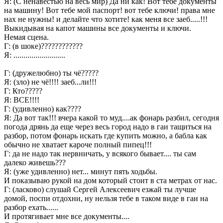
Я: (С ненавестью на весь мир) Да ни как! Вот тебе документы
на машину! Вот тебе мой паспорт! вот тебе ключи! права мне
нах не нужны! и делайте что хотите! как меня все заеб.....!!!
Выкидывая на капот машины все документы и ключи.
Немая сцена.
Г: (в шоке)????????????
Я: ..........................
Г: (дружелюбно) ты чё?????
Я: (зло) не чё!!!! заеб...ли!!!
Г: Кто?????
Я: ВСЕ!!!!
Г: (удивленно) как????
Я: Да вот так!!! вчера какой то муд....ак фонарь разбил, сегодня
погода дрянь да еще через весь город надо в гаи тащиться на
разбор, потом фонарь искать где купить можно, а бабла как
обычно не хватает кароче полный пипец!!!
Г: да не надо так нервничать, у всякого бывает.... ты сам
далеко живешь???
Я: (уже удивленно) нет... минут пять ходьбы.
И показываю рукой на дом который стоит в ста метрах от нас.
Г: (ласково) слушай Сергей Алексеевич езжай ты лучше
домой, поспи отдохни, ну нельзя тебе в таком виде в гаи на
разбор ехать......
И протягивает мне все документы....