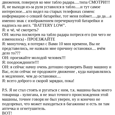
движения, повернув ко мне табло радара.....типа СМОТРИ!!!
Я, не выходя из-за руля уставился в табло.....и тут самое
интересное....кто видел на старых телефонах сименс
информацию о севшей батарейке, тот меня поймет.....да да....а
именно знак с изображением перечеркнутой батарейки и
надпись на англ. "BATTERY LOW".
Я: и чё, чё смотреть?
ОН: молча посмотрев на табло радара потреся его (ни чего не
изменилось) - ПРОЕЗЖАЙТЕ
Я: минуточку, я потерял с Вами 10 мин времени, Вы не
представелись, не назвали мне причину остановки.... вчём
дело то???
ОН: проезжайте молодой человек!!!
Я: поодоождииите!!!
ОН: я сейчас начну очень дотошно проверять Вашу машину и
Вас, если сейчас не продожите движение , куда направлялись
и медленнее, чем до остановки....
Я: всего доброго и скорой зарядки, пока!
P.S. Я не стал стоять и ругаться с ним, т.к. машина была моего
товарища - хулигана, я не знал точного происхождения этой
машины, точнее говоря не был уверен, ну и конечно не
подозревал, что может находиться в багажнике и есть ли там
аптечка и огнетушитель.
ВОТ!