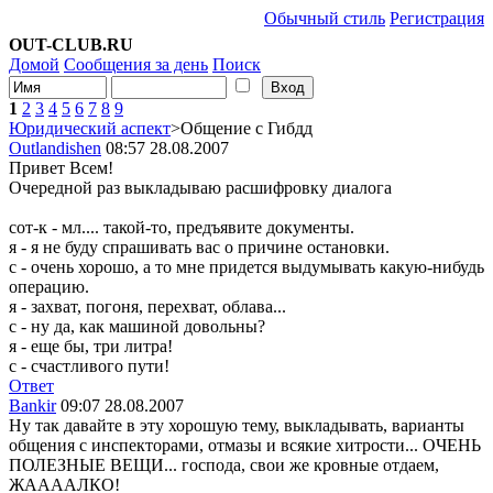
Обычный стиль
Регистрация
OUT-CLUB.RU
Домой
Сообщения за день
Поиск
1
2
3
4
5
6
7
8
9
Юридический аспект
>Общение с Гибдд
Outlandishen
08:57 28.08.2007
Привет Всем!
Очередной раз выкладываю расшифровку диалога
сот-к - мл.... такой-то, предъявите документы.
я - я не буду спрашивать вас о причине остановки.
с - очень хорошо, а то мне придется выдумывать какую-нибудь
операцию.
я - захват, погоня, перехват, облава...
с - ну да, как машиной довольны?
я - еще бы, три литра!
с - счастливого пути!
Ответ
Bankir
09:07 28.08.2007
Ну так давайте в эту хорошую тему, выкладывать, варианты
общения с инспекторами, отмазы и всякие хитрости... ОЧЕНЬ
ПОЛЕЗНЫЕ ВЕЩИ... господа, свои же кровные отдаем,
ЖААААЛКО!