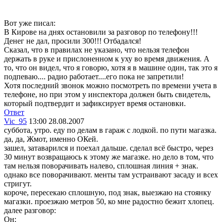
Вот уже писал:
В Кирове на днях остановили за разговор по телефону!!!
Денег не дал, просили 300!!! Отбадался!
Сказал, что в правилах не указано, что нельзя телефон
держать в руке и прислоненном к уху во время движения. А
то, что он видел, что я говорю, хотя я в машине один, так это я
подпеваю.... радио работает....его пока не запретили!
Хотя последний звонок можно посмотреть по времени учета в
телефоне, но при этом у инспектора должен быть свидетель,
который подтвердит и зафиксирует время остановки.
Ответ
Vic_95
13:00 28.08.2007
суббота, утро. еду по делам в гараж с лодкой. по пути магазка.
да, да, Жмот, именно ОКей.
зашел, затаварился и поехал дальше. сделал всё быстро, через
30 минут возвращаюсь к этому же магазке. но дело в том, что
там нельзя поворачивать налево, сплошная линия + знак.
однако все поворачивают. менты там устраивают засаду и всех
стригут.
короче, пересекаю сплошную, под знак, выезжаю на стоянку
магазки. проезжаю метров 50, ко мне радостно бежит хлопец.
далее разговор:
Он: