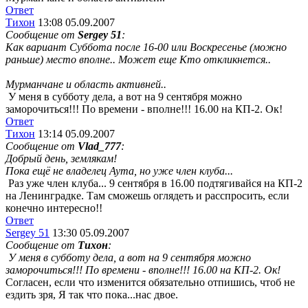
Ответ
Тихон
13:08 05.09.2007
Сообщение от
Sergey 51
:
Как вариант Суббота после 16-00 или Воскресенье (можно
раньше) место вполне.. Может еще Кто откликнется..
Мурманчане и область активней..
У меня в субботу дела, а вот на 9 сентября можно
заморочиться!!!
По времени - вполне!!! 16.00 на КП-2. Ок!
Ответ
Тихон
13:14 05.09.2007
Сообщение от
Vlad_777
:
Добрый день, землякам!
Пока ещё не владелец Аута, но уже член клуба...
Раз уже член клуба... 9 сентября в 16.00 подтягивайся на КП-2
на Ленинградке. Там сможешь оглядеть и расспросить, если
конечно интересно!!
Ответ
Sergey 51
13:30 05.09.2007
Сообщение от
Тихон
:
У меня в субботу дела, а вот на 9 сентября можно
заморочиться!!!
По времени - вполне!!! 16.00 на КП-2. Ок!
Согласен, если что изменится обязательно отпишись, чтоб не
ездить зря, Я так что пока...нас двое.