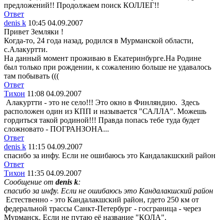
предложений!! Продолжаем поиск КОЛЛЕГ!!
Ответ
denis k
10:45 04.09.2007
Привет Земляки !
Когда-то, 24 года назад, родился в Мурманской области,
с.Алакуртти.
На данный момент проживаю в Екатеринбурге.На Родине
был только при рождении, к сожалению больше не удавалось
там побывать (((
Ответ
Тихон
11:08 04.09.2007
Алакуртти - это не село!!! Это окно в Финляндию.
Здесь
расположен один из КПП и называется "САЛЛА". Можешь
гордиться такой родиной!!!
Правда попась тебе туда будет
сложновато - ПОГРАНЗОНА...
Ответ
denis k
11:15 04.09.2007
спасибо за инфу. Если не ошибаюсь это Кандалакшский район
Ответ
Тихон
11:35 04.09.2007
Сообщение от
denis k
:
спасибо за инфу. Если не ошибаюсь это Кандалакшский район
Естественно - это Кандалакшский район, гдето 250 км от
федеральной трассы Санкт-Петербург - госграница - через
Мурманск. Если не путаю её название "КОЛА".