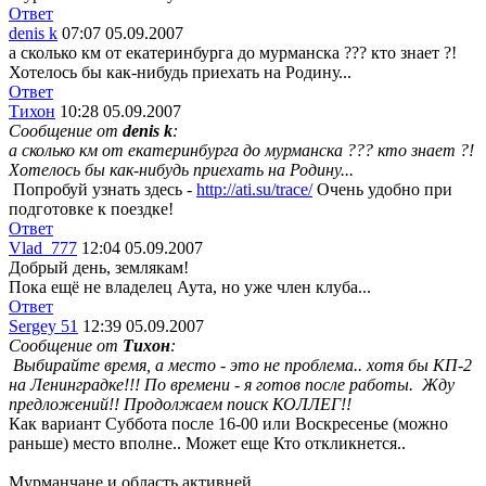
Ответ
denis k
07:07 05.09.2007
а сколько км от екатеринбурга до мурманска ??? кто знает ?!
Хотелось бы как-нибудь приехать на Родину...
Ответ
Тихон
10:28 05.09.2007
Сообщение от
denis k
:
а сколько км от екатеринбурга до мурманска ??? кто знает ?!
Хотелось бы как-нибудь приехать на Родину...
Попробуй узнать здесь -
http://ati.su/trace/
Очень удобно при
подготовке к поездке!
Ответ
Vlad_777
12:04 05.09.2007
Добрый день, землякам!
Пока ещё не владелец Аута, но уже член клуба...
Ответ
Sergey 51
12:39 05.09.2007
Сообщение от
Тихон
:
Выбирайте время, а место - это не проблема.. хотя бы КП-2
на Ленинградке!!! По времени - я готов после работы.
Жду
предложений!! Продолжаем поиск КОЛЛЕГ!!
Как вариант Суббота после 16-00 или Воскресенье (можно
раньше) место вполне.. Может еще Кто откликнется..
Мурманчане и область активней..