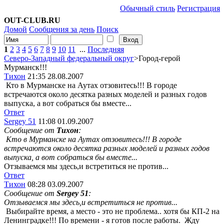
Обычный стиль
Регистрация
OUT-CLUB.RU
Домой
Сообщения за день
Поиск
1
2
3
4
5
6
7
8
9
10
11
...
Последняя
Северо-Западный федеральный округ
>Город-герой
Мурманск!!!
Тихон
21:35 28.08.2007
Кто в Мурманске на Аутах отзовитесь!!! В городе
встречаются около десятка разных моделей и разных годов
выпуска, а вот собраться бы вместе...
Ответ
Sergey 51
11:08 01.09.2007
Сообщение от
Тихон
:
Кто в Мурманске на Аутах отзовитесь!!! В городе
встречаются около десятка разных моделей и разных годов
выпуска, а вот собраться бы вместе...
Отзываемся мы здесь,и встретиться не против...
Ответ
Тихон
08:28 03.09.2007
Сообщение от
Sergey 51
:
Отзываемся мы здесь,и встретиться не против...
Выбирайте время, а место - это не проблема.. хотя бы КП-2 на
Ленинградке!!! По времени - я готов после работы.
Жду