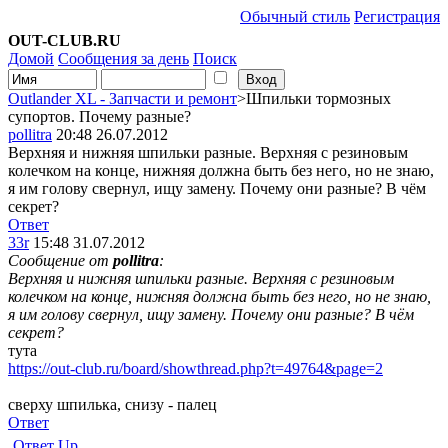
Обычный стиль
Регистрация
OUT-CLUB.RU
Домой
Сообщения за день
Поиск
Outlander XL - Запчасти и ремонт
>Шпильки тормозных
супортов. Почему разные?
pollitra
20:48 26.07.2012
Верхняя и нижняя шпильки разные. Верхняя с резиновым
колечком на конце, нижняя должна быть без него, но не знаю,
я им голову свернул, ищу замену. Почему они разные? В чём
секрет?
Ответ
33r
15:48 31.07.2012
Сообщение от
pollitra
:
Верхняя и нижняя шпильки разные. Верхняя с резиновым
колечком на конце, нижняя должна быть без него, но не знаю,
я им голову свернул, ищу замену. Почему они разные? В чём
секрет?
тута
https://out-club.ru/board/showthread.php?t=49764&page=2
сверху шпилька, снизу - палец
Ответ
Ответ
Up