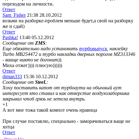
переходом на личности.
Ответ
Sam_Fisher
21:38 28.10.2012
возьми на разборке-проблем меньше будет,а свой на разборку
же и сдай)
Ответ
Pashka!
13:40 05.12.2012
Сообщение от
ZMS
:
Еще обязательно надо установить
турбовыпуск
, наклейку
Turbo MB254472 и турбо накладки дверных порогов MZ313346
- вааще никто не догонит)).
Миха отжег)))) плюсую))))))
Ответ
diman333
15:36 10.12.2012
Сообщение от
SteeL
:
Хочу поставить капот от турбоаута на обычный аут
интересует кто ставил и как отверстие воздухозаборника
закрывал чтоб грязь не летела внутрь.
+1
А вот мне тожа такой компот очень нравица
При случае поставлю, специально - заморачиваться ваще не
хотца
Ответ