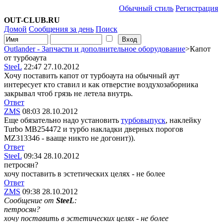
Обычный стиль
Регистрация
OUT-CLUB.RU
Домой
Сообщения за день
Поиск
Outlander - Запчасти и дополнительное оборудование
>Капот
от турбоаута
SteeL
22:47 27.10.2012
Хочу поставить капот от турбоаута на обычный аут
интересует кто ставил и как отверстие воздухозаборника
закрывал чтоб грязь не летела внутрь.
Ответ
ZMS
08:03 28.10.2012
Еще обязательно надо установить
турбовыпуск
, наклейку
Turbo MB254472 и турбо накладки дверных порогов
MZ313346 - вааще никто не догонит)).
Ответ
SteeL
09:34 28.10.2012
петросян?
хочу поставить в эстетических целях - не более
Ответ
ZMS
09:38 28.10.2012
Сообщение от
SteeL
:
петросян?
хочу поставить в эстетических целях - не более