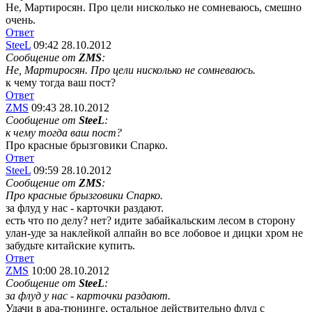
Не, Мартиросян. Про цели нисколько не сомневаюсь, смешно
очень.
Ответ
SteeL
09:42 28.10.2012
Сообщение от
ZMS
:
Не, Мартиросян. Про цели нисколько не сомневаюсь.
к чему тогда ваш пост?
Ответ
ZMS
09:43 28.10.2012
Сообщение от
SteeL
:
к чему тогда ваш пост?
Про красные брызговики Спарко.
Ответ
SteeL
09:59 28.10.2012
Сообщение от
ZMS
:
Про красные брызговики Спарко.
за флуд у нас - карточки раздают.
есть что по делу? нет? идите забайкальским лесом в сторону
улан-уде за наклейкой алпайн во все лобовое и дицки хром не
забудьте китайские купить.
Ответ
ZMS
10:00 28.10.2012
Сообщение от
SteeL
:
за флуд у нас - карточки раздают.
Удачи в ара-тюнинге, остальное действительно флуд с