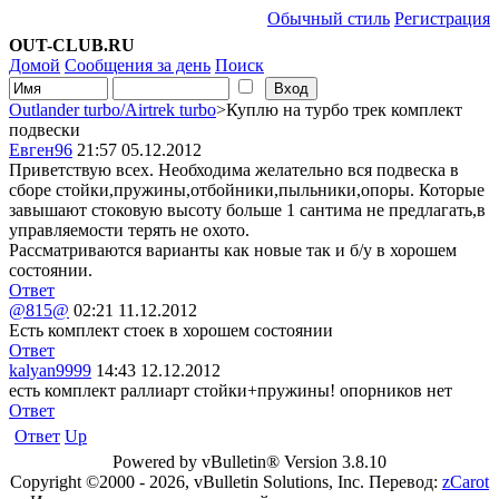
Обычный стиль
Регистрация
OUT-CLUB.RU
Домой
Сообщения за день
Поиск
Outlander turbo/Airtrek turbo
>Куплю на турбо трек комплект
подвески
Евген96
21:57 05.12.2012
Приветствую всех. Необходима желательно вся подвеска в
сборе стойки,пружины,отбойники,пыльники,опоры. Которые
завышают стоковую высоту больше 1 сантима не предлагать,в
управляемости терять не охото.
Рассматриваются варианты как новые так и б/у в хорошем
состоянии.
Ответ
@815@
02:21 11.12.2012
Есть комплект стоек в хорошем состоянии
Ответ
kalyan9999
14:43 12.12.2012
есть комплект раллиарт стойки+пружины! опорников нет
Ответ
Ответ
Up
Powered by vBulletin® Version 3.8.10
Copyright ©2000 - 2026, vBulletin Solutions, Inc. Перевод:
zCarot