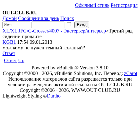
Обычный стиль
Регистрация
OUT-CLUB.RU
Домой
Сообщения за день
Поиск
XL/XL JFG/C-Crosser/4007 - Экстерьер/интерьер
>Третий ряд
сидений продайте
KGB1
17:54 09.01.2013
мож кому не нужен темный кожаный?
Ответ
Ответ
Up
Powered by vBulletin® Version 3.8.10
Copyright ©2000 - 2026, vBulletin Solutions, Inc. Перевод:
zCarot
Использование материалов сайта разрешается только при
условии размещения активной ссылки на OUT-CLUB.RU
Copyright ©2006 - 2026, WWW.OUT-CLUB.RU
Lightweight Styling ©
Dartho