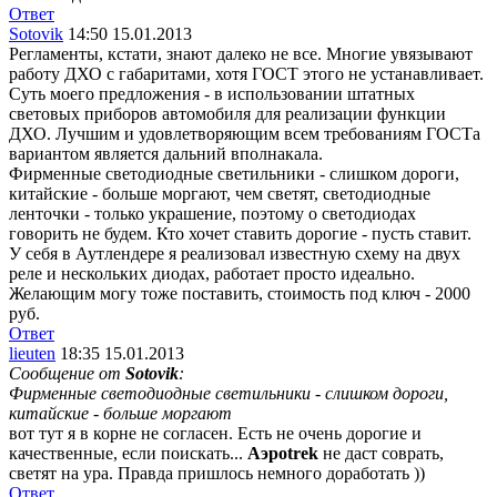
Ответ
Sotovik
14:50 15.01.2013
Регламенты, кстати, знают далеко не все. Многие увязывают
работу ДХО с габаритами, хотя ГОСТ этого не устанавливает.
Суть моего предложения - в использовании штатных
световых приборов автомобиля для реализации функции
ДХО. Лучшим и удовлетворяющим всем требованиям ГОСТа
вариантом является дальний вполнакала.
Фирменные светодиодные светильники - слишком дороги,
китайские - больше моргают, чем светят, светодиодные
ленточки - только украшение, поэтому о светодиодах
говорить не будем. Кто хочет ставить дорогие - пусть ставит.
У себя в Аутлендере я реализовал известную схему на двух
реле и нескольких диодах, работает просто идеально.
Желающим могу тоже поставить, стоимость под ключ - 2000
руб.
Ответ
lieuten
18:35 15.01.2013
Сообщение от
Sotovik
:
Фирменные светодиодные светильники - слишком дороги,
китайские - больше моргают
вот тут я в корне не согласен. Есть не очень дорогие и
качественные, если поискать...
Аэроtrek
не даст соврать,
светят на ура. Правда пришлось немного доработать ))
Ответ