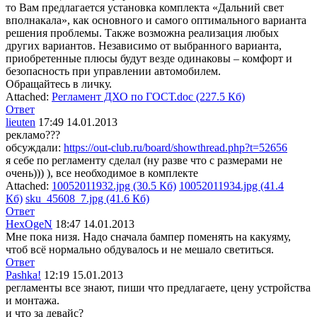
то Вам предлагается установка комплекта «Дальний свет
вполнакала», как основного и самого оптимального варианта
решения проблемы. Также возможна реализация любых
других вариантов. Независимо от выбранного варианта,
приобретенные плюсы будут везде одинаковы – комфорт и
безопасность при управлении автомобилем.
Обращайтесь в личку.
Attached:
Регламент ДХО по ГОСТ.doc (227.5 Кб)
Ответ
lieuten
17:49 14.01.2013
рекламо???
обсуждали:
https://out-club.ru/board/showthread.php?t=52656
я себе по регламенту сделал (ну разве что с размерами не
очень))) ), все необходимое в комплекте
Attached:
10052011932.jpg (30.5 Кб)
10052011934.jpg (41.4
Кб)
sku_45608_7.jpg (41.6 Кб)
Ответ
HexOgeN
18:47 14.01.2013
Мне пока низя. Надо сначала бампер поменять на какуяму,
чтоб всё нормально обдувалось и не мешало светиться.
Ответ
Pashka!
12:19 15.01.2013
регламенты все знают, пиши что предлагаете, цену устройства
и монтажа.
и что за девайс?