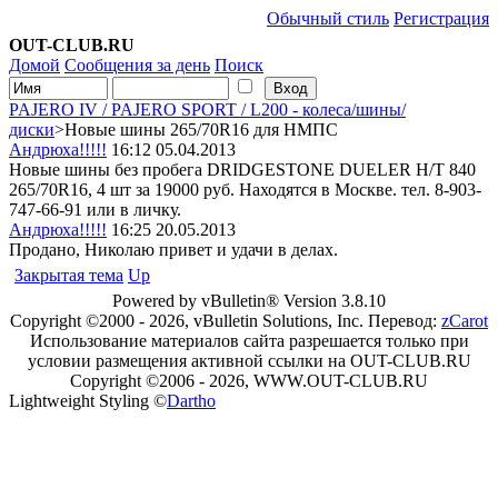
Обычный стиль
Регистрация
OUT-CLUB.RU
Домой
Сообщения за день
Поиск
PAJERO IV / PAJERO SPORT / L200 - колеса/шины/
диски
>Новые шины 265/70R16 для НМПС
Андрюха!!!!!
16:12 05.04.2013
Новые шины без пробега DRIDGESTONE DUELER H/T 840
265/70R16, 4 шт за 19000 руб. Находятся в Москве. тел. 8-903-
747-66-91 или в личку.
Андрюха!!!!!
16:25 20.05.2013
Продано, Николаю привет и удачи в делах.
Закрытая тема
Up
Powered by vBulletin® Version 3.8.10
Copyright ©2000 - 2026, vBulletin Solutions, Inc. Перевод:
zCarot
Использование материалов сайта разрешается только при
условии размещения активной ссылки на OUT-CLUB.RU
Copyright ©2006 - 2026, WWW.OUT-CLUB.RU
Lightweight Styling ©
Dartho