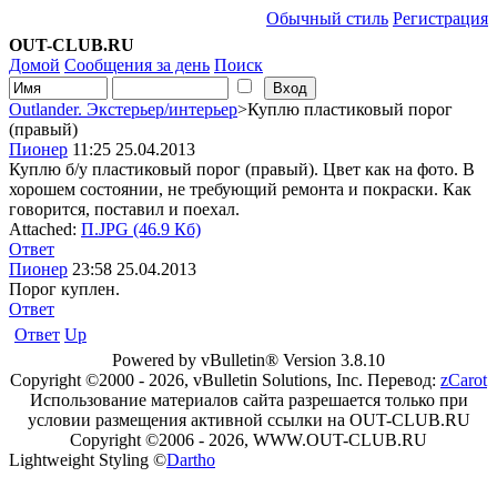
Обычный стиль
Регистрация
OUT-CLUB.RU
Домой
Сообщения за день
Поиск
Outlander. Экстерьер/интерьер
>Куплю пластиковый порог
(правый)
Пионер
11:25 25.04.2013
Куплю б/у пластиковый порог (правый). Цвет как на фото. В
хорошем состоянии, не требующий ремонта и покраски. Как
говорится, поставил и поехал.
Attached:
П.JPG (46.9 Кб)
Ответ
Пионер
23:58 25.04.2013
Порог куплен.
Ответ
Ответ
Up
Powered by vBulletin® Version 3.8.10
Copyright ©2000 - 2026, vBulletin Solutions, Inc. Перевод:
zCarot
Использование материалов сайта разрешается только при
условии размещения активной ссылки на OUT-CLUB.RU
Copyright ©2006 - 2026, WWW.OUT-CLUB.RU
Lightweight Styling ©
Dartho