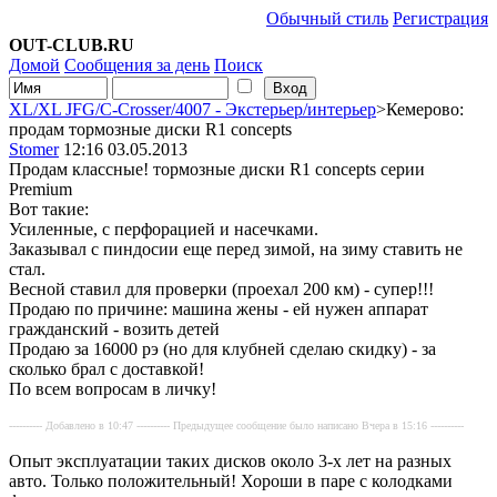
Обычный стиль
Регистрация
OUT-CLUB.RU
Домой
Сообщения за день
Поиск
XL/XL JFG/C-Crosser/4007 - Экстерьер/интерьер
>Кемерово:
продам тормозные диски R1 concepts
Stomer
12:16 03.05.2013
Продам классные! тормозные диски R1 concepts серии
Premium
Вот такие:
Усиленные, с перфорацией и насечками.
Заказывал с пиндосии еще перед зимой, на зиму ставить не
стал.
Весной ставил для проверки (проехал 200 км) - супер!!!
Продаю по причине: машина жены - ей нужен аппарат
гражданский - возить детей
Продаю за 16000 рэ (но для клубней сделаю скидку) - за
сколько брал с доставкой!
По всем вопросам в личку!
---------- Добавлено в 10:47 ---------- Предыдущее сообщение было написано Вчера в 15:16 ----------
Опыт эксплуатации таких дисков около 3-х лет на разных
авто. Только положительный! Хороши в паре с колодками