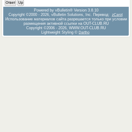
Ответ
Up
Powered by vBulletin® Version 3.8.10
Copyright ©2000 - 2026, vBulletin Solutions, Inc. Перевод:
zCarot
Использование материалов сайта разрешается только при условии
размещения активной ссылки на OUT-CLUB.RU
Copyright ©2006 - 2026, WWW.OUT-CLUB.RU
Lightweight Styling ©
Dartho