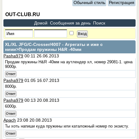
Обычный стиль
Регистрация
OUT-CLUB.RU
Домой
Сообщения за день
Поиск
XL/XL JFG/C-Crosser/4007 - Агрегаты и иже с
ними
>Продам пружины H&R -40мм
Pasha979
00:11 26.06.2013
Продам пружины H&R -40мм на аутлендер хл, номер 29081-1. цена
9000р.
Ответ
Pasha979
01:05 16.07.2013
8000р.
Ответ
Pasha979
00:13 20.08.2013
6000р.
Ответ
Apach
23:08 20.08.2013
Ты хоть напиши куда пружины или каталожный номер по экзисту.
Ответ