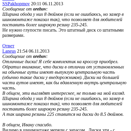
SSPakhopmov
20:11 06.11.2013
Сообщение от
orehov
:
Ширина обода у них 8 дюймов (если не ошибаюсь, но замер в
шиномонтаже показал так), что позволяет для любителей
поставить более широкую резину 235-245.
Не нужно глупости писать. Это штатный диск со штатными
размерами.
Ответ
Laneus
21:54 06.11.2013
Сообщение от
orehov
:
Отличные диски! Я себе комплектик на кроссер приобрел.
Обратил внимание, что диски в отличии от установленных
на обычные ауты имеют выпуклую центральную часть
(обычно такие диски у внедорожников). Диски на большей
части аутов имеют, как бы вдавленную внутрь центральную
часть.
В общем, эти выглядят интереснее, не только на мой взгляд.
Ширина обода у них 8 дюймов (если не ошибаюсь, но замер в
шиномонтаже показал так), что позволяет для любителей
поставить более широкую резину 235-245.
А так ширина резины 225 ставится на диски до 8.5 дюймов.
В общем, Ивану спасибо.
Видимо в шинмонтаже меряли с запасом
. Диски эти - с