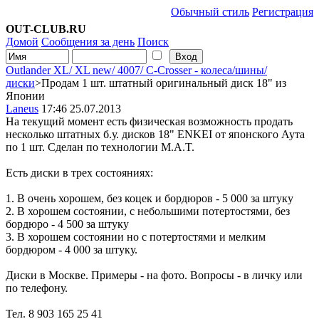
Обычный стиль
Регистрация
OUT-CLUB.RU
Домой
Сообщения за день
Поиск
Outlander XL/ XL new/ 4007/ C-Сrosser - колеса/шины/
диски
>Продам 1 шт. штатный оригинальный диск 18" из
Японии
Laneus
17:46 25.07.2013
На текущий момент есть физическая возможность продать
несколько штатных б.у. дисков 18" ENKEI от японского Аута
по 1 шт. Сделан по технологии M.A.T.
Есть диски в трех состояниях:
1. В очень хорошем, без коцек и бордюров - 5 000 за штуку
2. В хорошем состоянии, с небольшими потертостями, без
бордюро - 4 500 за штуку
3. В хорошем состоянии но с потертостями и мелким
бордюром - 4 000 за штуку.
Диски в Москве. Примеры - на фото. Вопросы - в личку или
по телефону.
Тел. 8 903 165 25 41