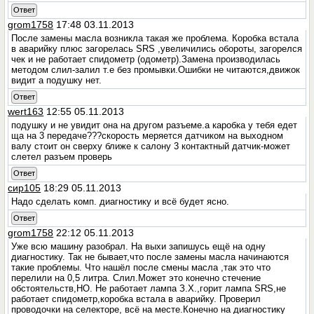
Ответ
grom1758
17:48 03.11.2013
После замены масла возникла такая же проблема. Коробка встала
в аварийку плюс загорелась SRS ,увеличились обороты, загорелся
чек и не работает спидометр (одометр).Замена производилась
методом слил-залил т.е без промывки.Ошибки не читаются,движок
видит а подушку нет.
Ответ
wert163
12:55 05.11.2013
подушку и не увидит она на другом разъеме.а каробка у тебя едет
ща на 3 передаче???скорость меряется датчиком на выходном
валу стоит он сверху ближе к салону 3 контактный датчик-может
слетел разъем проверь
Ответ
сир105
18:29 05.11.2013
Надо сделать комп. диагностику и всё будет ясно.
Ответ
grom1758
22:12 05.11.2013
Уже всю машину разобрал. На выхи запишусь ещё на одну
диагностику. Так не бывает,что после замены масла начинаются
такие проблемы. Что нашёл после смены масла ,так это что
перелили на 0,5 литра. Слил.Может это конечно стечение
обстоятельств,НО. Не работает лампа З.Х.,горит лампа SRS,не
работает спидометр,коробка встала в аварийку. Проверил
проводочки на селекторе, всё на месте.Конечно на диагностику