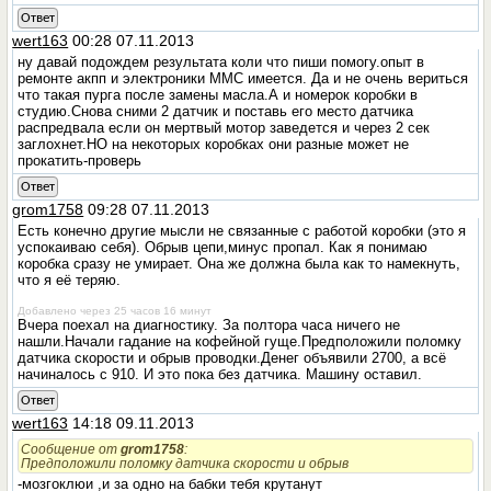
Ответ
wert163
00:28 07.11.2013
ну давай подождем результата коли что пиши помогу.опыт в
ремонте акпп и электроники ММС имеется. Да и не очень вериться
что такая пурга после замены масла.А и номерок коробки в
студию.Снова сними 2 датчик и поставь его место датчика
распредвала если он мертвый мотор заведется и через 2 сек
заглохнет.НО на некоторых коробках они разные может не
прокатить-проверь
Ответ
grom1758
09:28 07.11.2013
Есть конечно другие мысли не связанные с работой коробки (это я
успокаиваю себя). Обрыв цепи,минус пропал. Как я понимаю
коробка сразу не умирает. Она же должна была как то намекнуть,
что я её теряю.
Добавлено через 25 часов 16 минут
Вчера поехал на диагностику. За полтора часа ничего не
нашли.Начали гадание на кофейной гуще.Предположили поломку
датчика скорости и обрыв проводки.Денег объявили 2700, а всё
начиналось с 910. И это пока без датчика. Машину оставил.
Ответ
wert163
14:18 09.11.2013
Сообщение от
grom1758
:
Предположили поломку датчика скорости и обрыв
-мозгоклюи ,и за одно на бабки тебя крутанут