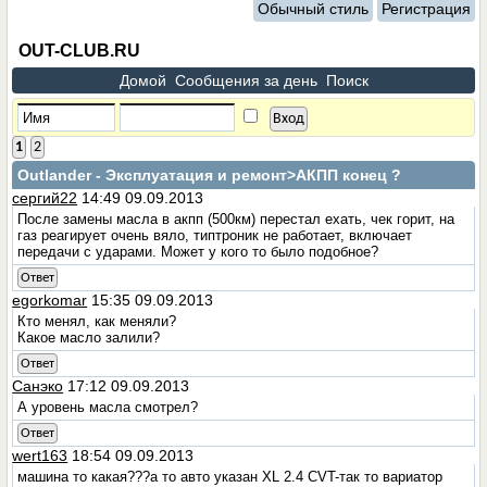
Обычный стиль
Регистрация
OUT-CLUB.RU
Домой
Сообщения за день
Поиск
1
2
Outlander - Эксплуатация и ремонт
>АКПП конец ?
сергий22
14:49 09.09.2013
После замены масла в акпп (500км) перестал ехать, чек горит, на
газ реагирует очень вяло, типтроник не работает, включает
передачи с ударами. Может у кого то было подобное?
Ответ
egorkomar
15:35 09.09.2013
Кто менял, как меняли?
Какое масло залили?
Ответ
Санэко
17:12 09.09.2013
А уровень масла смотрел?
Ответ
wert163
18:54 09.09.2013
машина то какая???а то авто указан XL 2.4 CVT-так то вариатор