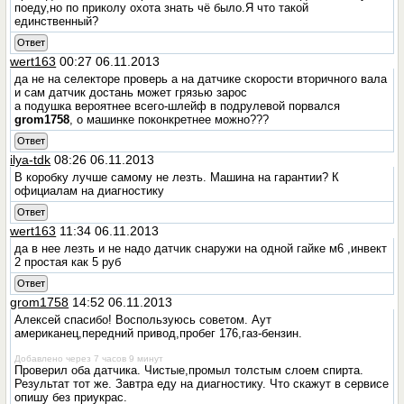
поеду,но по приколу охота знать чё было.Я что такой
единственный?
Ответ
wert163
00:27 06.11.2013
да не на селекторе проверь а на датчике скорости вторичного вала
и сам датчик достань может грязью зарос
а подушка вероятнее всего-шлейф в подрулевой порвался
grom1758
, о машинке поконкретнее можно???
Ответ
ilya-tdk
08:26 06.11.2013
В коробку лучше самому не лезть. Машина на гарантии? К
официалам на диагностику
Ответ
wert163
11:34 06.11.2013
да в нее лезть и не надо датчик снаружи на одной гайке м6 ,инвект
2 простая как 5 руб
Ответ
grom1758
14:52 06.11.2013
Алексей спасибо! Воспользуюсь советом.
Аут
американец,передний привод,пробег 176,газ-бензин.
Добавлено через 7 часов 9 минут
Проверил оба датчика. Чистые,промыл толстым слоем спирта.
Результат тот же.
Завтра еду на диагностику. Что скажут в сервисе
опишу без приукрас.