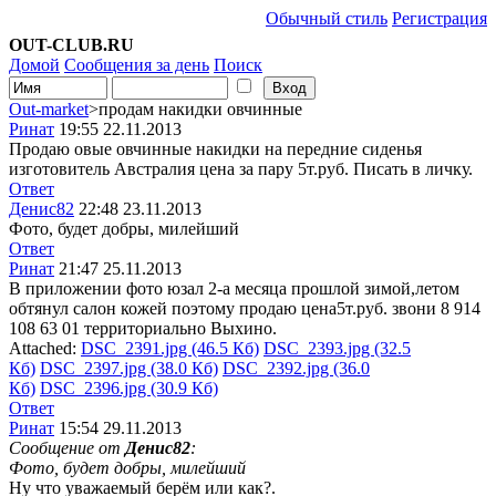
Обычный стиль
Регистрация
OUT-CLUB.RU
Домой
Сообщения за день
Поиск
Out-market
>продам накидки овчинные
Ринат
19:55 22.11.2013
Продаю овые овчинные накидки на передние сиденья
изготовитель Австралия цена за пару 5т.руб. Писать в личку.
Ответ
Денис82
22:48 23.11.2013
Фото, будет добры, милейший
Ответ
Ринат
21:47 25.11.2013
В приложении фото юзал 2-а месяца прошлой зимой,летом
обтянул салон кожей поэтому продаю цена5т.руб. звони 8 914
108 63 01 территориально Выхино.
Attached:
DSC_2391.jpg (46.5 Кб)
DSC_2393.jpg (32.5
Кб)
DSC_2397.jpg (38.0 Кб)
DSC_2392.jpg (36.0
Кб)
DSC_2396.jpg (30.9 Кб)
Ответ
Ринат
15:54 29.11.2013
Сообщение от
Денис82
:
Фото, будет добры, милейший
Ну что уважаемый берём или как?.