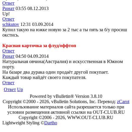
Ответ
Ринат
03:55 08.12.2013
Up!
Ответ
schkutov
12:31 03.09.2014
Купил такую на южке новую за 2 тыс а ты пять за б/у просиш
окстись.
Красная карточка за флуд/оффтоп
Ответ
Ринат
04:50 04.09.2014
Натуральная овчина(Австралия) и искусственная в Южном
порту.
На базаре два дурака один продаёт другой покупает.
Каждый товар найдёт своего покупателя.
Ответ
Ответ
Up
Powered by vBulletin® Version 3.8.10
Copyright ©2000 - 2026, vBulletin Solutions, Inc. Перевод:
zCarot
Использование материалов сайта разрешается только при
условии размещения активной ссылки на OUT-CLUB.RU
Copyright ©2006 - 2026, WWW.OUT-CLUB.RU
Lightweight Styling ©
Dartho