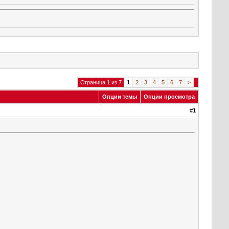
Страница 1 из 7
1
2
3
4
5
6
7
>
Опции темы
Опции просмотра
#
1