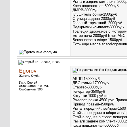
Рычаги задние комплект -3000
Коса подкапотная-5000руб
ДМРВ-3000руб
Глушитель бочка-1500руб
Ступица задняя-2000руб
Главный тормозной -2000руб
Подкрылки комплект-3000руб
Трапеция дворников с мотором
мотор печи-2000руб Блок АБС-
Бензонасос в сборе-1500руб
Есть еще масса всего!спрашив
15.12.2013, 10:03
Egorov
Re: Продам агрег
Житель Клуба
АКПП-15000руб
Имя: Сергей
ДВС голый-17000руб
Авто: Airtrek 2.0 2WD
Стартер-3000руб
Сообщений: 396
Генератор-3500руб
Катушки-1000 руб шт
Рулевая рейка-4500 руб Приво
Привод правый-4500руб
Рычаг передний лев/прав-1500
Стойка передняя в сборе лев/п
Стойка задняя в сборе лев/пра
Рычаги задние комплект -3000
Коса подкапотная-5000руб