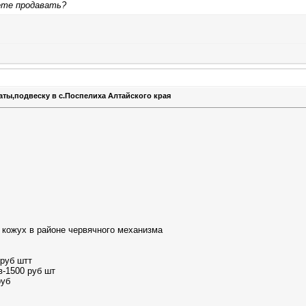
ете продавать?
аты,подвеску в с.Поспелиха Алтайского края
 кожух в районе червячного механизма
 руб штт
в-1500 руб шт
руб