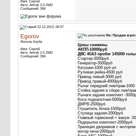
Имя: Сергей
Авто: Airtrek 2.0 2WD
Сообщений: 396
22.12.2013, 06:57
Egorov
Re: Продам агрег
Житель Клуба
Цены снижены
Имя: Сергей
АКПП-10000руб
Авто: Airtrek 2.0 2WD
ДВС 4G63 пробег 145000 голы
Сообщений: 396
Стартер-3000руб
Генератор-3500руб
Катушки-1000 руб шт
Рулевая рейка-4500 руб
Привод левый-3000 руб
Привод правый-4000руб
Рычаг передний лев/прав-1000
Стойка задняя в сборе лев/пра
Рычаги задние комплект -3000
Коса подкапотная-5000руб
ДМРВ-2500руб
Глушитель бочка-1500руб
Ступица задняя-2000руб
Главный тормозной + вакум -3
Подкрылки комплект-2000руб
Трапеция дворников с мотором
мотор печи-2000руб
Блок АБС-1000руб