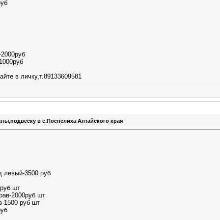
руб
-2000руб
1000руб
айте в личку,т.89133609581
аты,подвеску в с.Поспелиха Алтайского края
д левый-3500 руб
 руб шт
рав-2000руб шт
в-1500 руб шт
руб