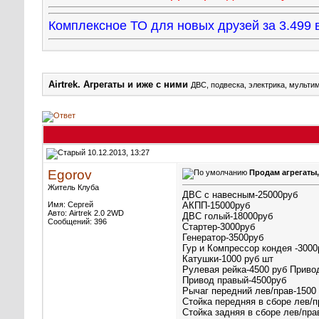
Комплексное ТО для новых друзей за 3.49
Airtrek. Агрегаты и иже с ними
ДВС, подвеска, электрика, мультим
10.12.2013, 13:27
Egorov
Продам агрегаты,
Житель Клуба
ДВС с навесным-25000руб
Имя: Сергей
АКПП-15000руб
Авто: Airtrek 2.0 2WD
ДВС голый-18000руб
Сообщений: 396
Стартер-3000руб
Генератор-3500руб
Гур и Компрессор кондея -3000
Катушки-1000 руб шт
Рулевая рейка-4500 руб Приво
Привод правый-4500руб
Рычаг передний лев/прав-1500
Стойка передняя в сборе лев/п
Стойка задняя в сборе лев/пра