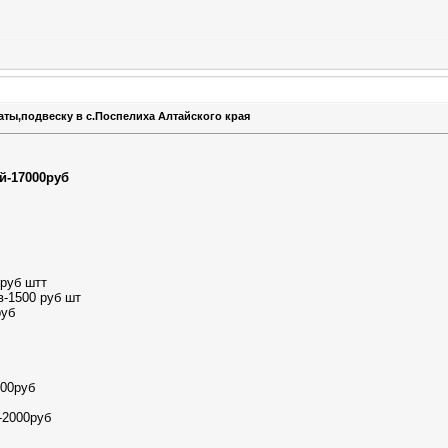
аты,подвеску в с.Поспелиха Алтайского края
й-17000руб
 руб штт
в-1500 руб шт
руб
000руб
-2000руб