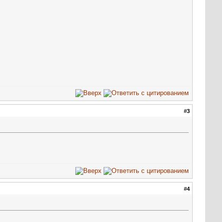
#
3
#
4