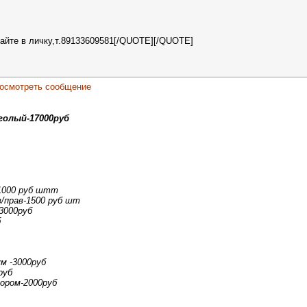
айте в личку,т.89133609581[/QUOTE][/QUOTE]
 голый-17000руб
-1000 руб штт
в/прав-1500 руб шт
3000руб
б
м -3000руб
руб
тором-2000руб