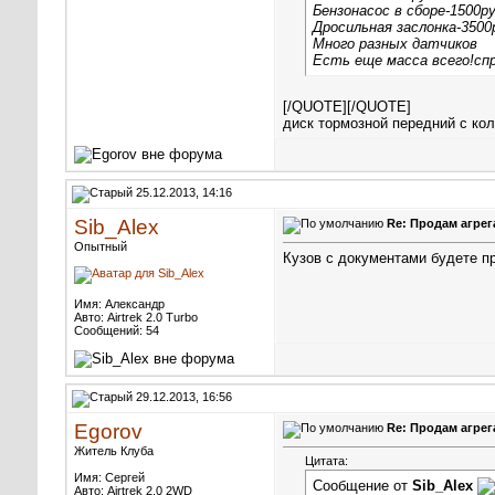
Бензонасос в сборе-1500р
Дросильная заслонка-3500
Много разных датчиков
Есть еще масса всего!сп
[/QUOTE][/QUOTE]
диск тормозной передний с ко
25.12.2013, 14:16
Sib_Alex
Re: Продам агрег
Опытный
Кузов с документами будете п
Имя: Александр
Авто: Airtrek 2.0 Turbo
Сообщений: 54
29.12.2013, 16:56
Egorov
Re: Продам агрег
Житель Клуба
Цитата:
Имя: Сергей
Сообщение от
Sib_Alex
Авто: Airtrek 2.0 2WD