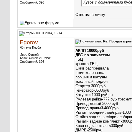
Кузов с документами буд
Сообщений: 396
Ответил в личку
03.01.2014, 16:14
Egorov
Re: Продам агрег
Житель Клуба
АКПП-10000руб
Имя: Сергей
ДВС по запчастям
Авто: Airtrek 2.0 2WD
ГБЦ
Сообщений: 396
крышка ГБЦ
шкив распредвала
шкив коленвала
поршня и шатуны
масляный поддон
Стартер-3000руб
Генератор-3500руб
Катушки-1000 руб шт
Рулевая рейка-??? руб треснут
Привод левый-3000 руб
Привод правый-4000руб
Рычаг передний лев/прав-1000
Стойка задняя в сборе лев/пра
Рычаги задние комплект -3000
Коса подкапотная-5000руб
ДМРВ-2500руб