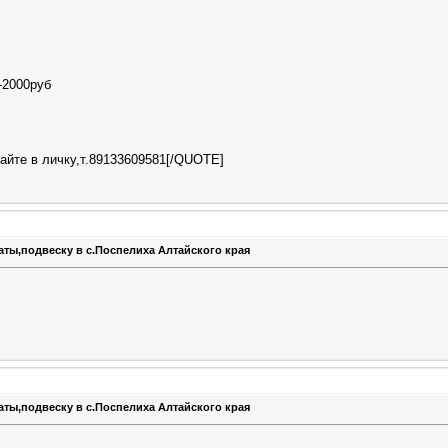
-2000руб
айте в личку,т.89133609581[/QUOTE]
аты,подвеску в с.Поспелиха Алтайского края
аты,подвеску в с.Поспелиха Алтайского края