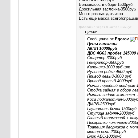
Бензонасос в сборе-1500руб
Дросильная заслонка-3500руб
Много разных датчиков
Есть еще масса всего!спрашив
Добавлено через 8 часов 13 минут
Цитата:
Сообщение от
Egorov
Цены снижены
АКПП-10000руб
ДВС 4G63 пробег 145000
Стартер-3000руб
Генератор-3500руб
Катушки-1000 руб шт
Рулевая рейка-4500 руб
Привод левый-3000 руб
Привод правый-4000руб
Рычаг передний лев/прав
Стойка задняя в сборе ле
Рычаги задние комплект -
Коса подкапотная-5000ру
ДМРВ-2500руб
Глушитель бочка-1500руб
Ступица задняя-2000руб
Главный тормозной + ваку
Подкрылки комплект-2000
Трапеция дворников с мо
мотор печи-2000руб
Блок АБС-1000руб