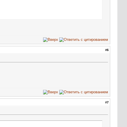
#
6
#
7