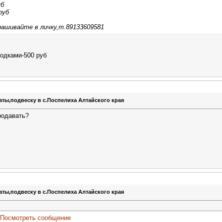
уб
руб
рашивайте в личку,т.89133609581
лодками-500 руб
аты,подвеску в с.Поспелиха Алтайского края
родавать?
аты,подвеску в с.Поспелиха Алтайского края